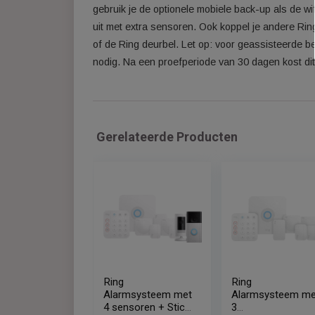
Met dit Ring alarmsysteem beveilig je een 
signaalversterker voor beter bereik, één
magneetcontacten zodat je een rechtstree
systeem heeft een noodaccu van 24 uur, zod
gebruik je de optionele mobiele back-up al
uit met extra sensoren. Ook koppel je and
of de Ring deurbel. Let op: voor geassis
nodig. Na een proefperiode van 30 dagen k
Gerelateerde Producten