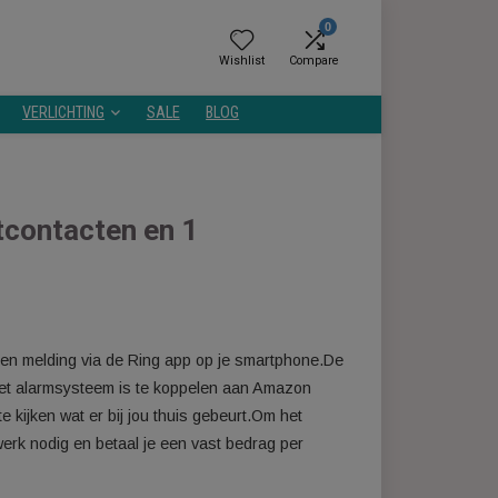
0
Wishlist
Compare
GEZONDHEID
VERLICHTING
SALE
BLOG
r
magneetcontacten en 1
ergelijken
ijg je direct een melding via de Ring app op je smartphone.De
 stroomuitval.Het alarmsysteem is te koppelen aan Amazon
 direct mee te kijken wat er bij jou thuis gebeurt.Om het
abiel wifi-netwerk nodig en betaal je een vast bedrag per