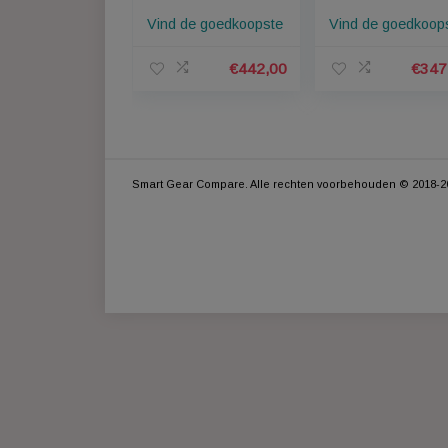
Ring
Ring
Alarmsysteem met
Alarmsyst
4 sensoren + Stick
3
Up Cam Wit +
magneetco
Vind de goedkoopste
Vind de go
Video Doorbell
en 3
bewegings
n
€
442,00
Smart Gear Compare. Alle rechten voorbehouden 