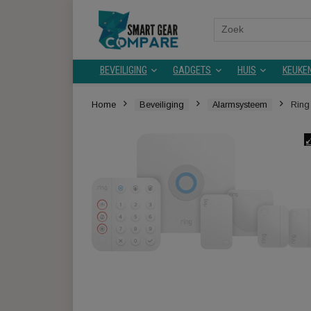
Search
for:
BEVEILIGING
GADGETS
HUIS
Home
Beveiliging
Alarmsysteem