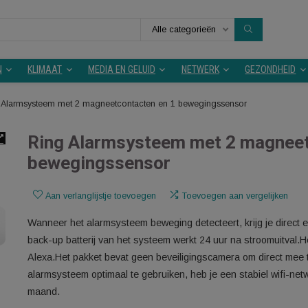
Alle categorieën
KEUKEN
KLIMAAT
MEDIA EN GELUID
NETWERK
Ring Alarmsysteem met 2 magneetcontacten en 1 bewegingssenso
Ring Alarmsysteem met 2 
bewegingssensor
Aan verlanglijstje toevoegen
Toevoegen aan v
Wanneer het alarmsysteem beweging detecteert, kr
back-up batterij van het systeem werkt 24 uur na
Alexa.Het pakket bevat geen beveiligingscamera om
alarmsysteem optimaal te gebruiken, heb je een st