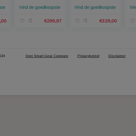
Yale alarmsysteem
Netatmo Slimme
eem met
Smart Living Kit
Video
SR-3200I
Alarmsysteem se
ntacten
edkoopste
Vind de goedkoopste
Vind de goedkoo
sensore
€
347,00
€
299,97
€
32
© 2018-2024
Over Smart Gear Compare
Privacybeleid