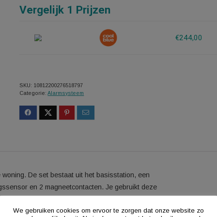
maand.
Vergelijk 1 Prijzen
SKU:
10812200276518797
Categorie:
Alarmsysteem