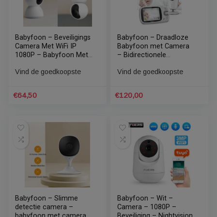
Babyfoon – Babyfoon
Babyfoon – Babyfoon
met Camera en App –
Met Camera En App –
Beveiligingscamera –
Met Wifi – 1080HP –
Huisdiercamera –
Nachtlens – 350 Graden
Vind de goedkoopste
Vind de goedkoopste
Hondencamera – Indoor
Rotatie – Dieren Camera
Camera – HD Camera
€
49,99
€
99,95