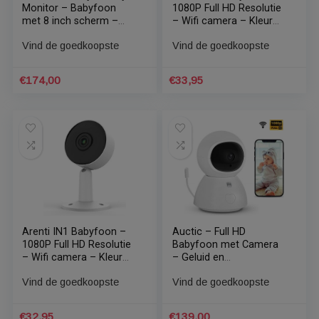
€
49,99
€
168,00
Arenti AINanny – Baby
Arenti IN1 Babyfoon –
Monitor – Babyfoon
1080P Full HD Resolutie
met 8 inch scherm –
– Wifi camera – Kleur
Ultra HD 2K Resolutie –
zwart
Vind de goedkoopste
Vind de goedkoopste
Slaapliedjes – Alexa &
Google – inclusief 32 GB
Sd kaart
€
174,00
€
33,95