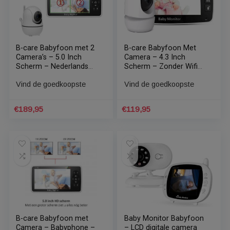
B-care Babyfoon – 3.5
B-care Babyfoon Met 2
Inch Scherm –
Camera’s – 4.3 Inch
We gebruiken cookies om ervoor te zorgen dat onze
Nederlands Display –
Scherm – Zonder Wifi
website zo soepel mogelijk draait. Als je doorgaat met het
Zonder Wifi en App –
en App –
gebruiken van de website, gaan we er vanuit dat je ermee
Vind de goedkoopste
Vind de goedkoopste
Temperatuursensor –
Temperatuursensor –
instemt.
Cookie Instellingen
ACCEPTEREN
Nachtzicht –
Infrarood Nachtzicht –
Terugspreekfunctie – 4
Terugspreekfunctie – 4
€
85,00
€
169,95
Slaapliedjes – Alarm
Slaapliedjes-
Zoomfunctie – Voor 2
Kinderen