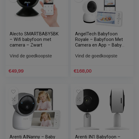
Vind de goedkoopste
Vind de goedkoopste
€
49,95
€
49,99
Alecto SMARTBABY5BK
AngelTech Babyfoon
– Wifi babyfoon met
Royale – Babyfoon Met
camera – Zwart
Camera en App – Baby
Monitor – Met 12.7cm
Vind de goedkoopste
Vind de goedkoopste
Haarscherp HD Display &
gratis App – Baby
Camera