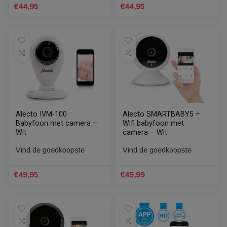
AdultCare Draadloze
Alecto DVC-125IP
Babyfoon met Camera
Babyfoon met camera –
en App – met
Wit
Microfoon en Tweeweg
Vind de goedkoopste
Vind de goedkoopste
Audio – Baby Monitor In
e27 Lamp – Huisdier
Camera – 360 graden
€
44,95
€
44,95
Alecto IVM-100
Alecto SMARTBABY5 –
Babyfoon met camera –
Wifi babyfoon met
Wit
camera – Wit