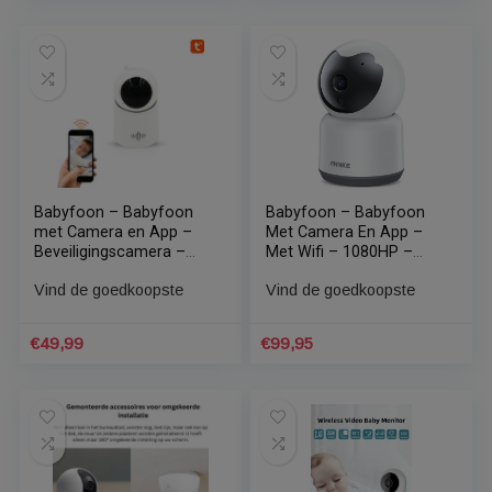
Vind de goedkoopste
Vind de goedkoopste
– 5.0 inch scherm – –
monitors
Temperatuursensor –
Infrarood Nachtzicht –
€
129,95
€
149,95
Alarm –
Terugspreekfunctie – 8
slaapliedjesVeilig en
privacybescherming –
Zonder Wifi en App
Babyfoon – Babyfoon
Babyfoon – Babyfoon
Met Camera – Baby
met camera –
Camera – Premium Lens
beveiligingscamera –
1080p HD – Camera
Wifi Camera – Cloud
Vind de goedkoopste
Vind de goedkoopste
Beveiliging – Tuya Smart
camera
App – 360º Volledig
Zicht – Nacht Visie &
€
59,85
€
69,95
Infrarood – Wit