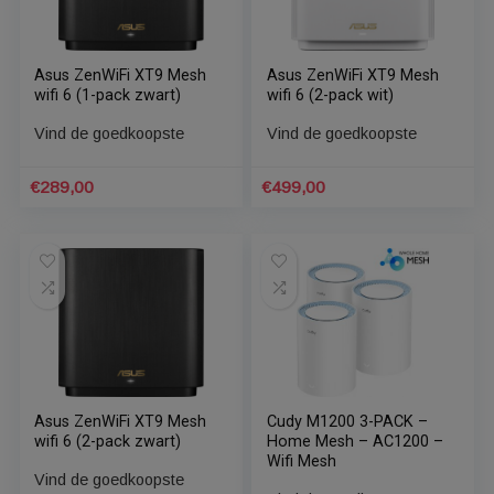
Asus ZenWifi Pro XT12
Asus ZenWiFi XT9 Mesh
Mesh Wifi 6 (4-pack)
wifi 6 (1-pack wit)
We gebruiken cookies om ervoor te zorgen dat onze
website zo soepel mogelijk draait. Als je doorgaat met het
Vind de goedkoopste
Vind de goedkoopste
gebruiken van de website, gaan we er vanuit dat je ermee
instemt.
Cookie Instellingen
ACCEPTEREN
€
1.429,00
€
290,00
Asus ZenWiFi XT9 Mesh
Asus ZenWiFi XT9 Mesh
wifi 6 (1-pack zwart)
wifi 6 (2-pack wit)
Vind de goedkoopste
Vind de goedkoopste