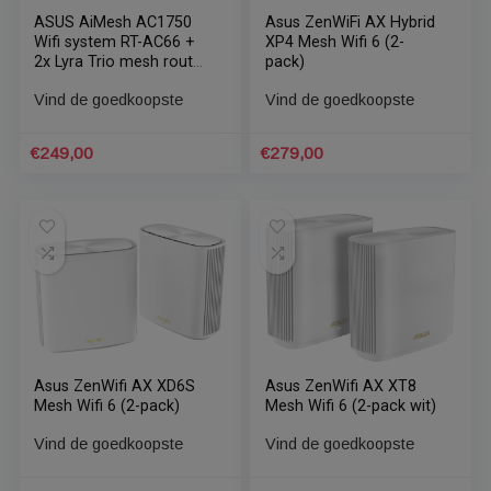
ASUS AiMesh AC1750
Asus ZenWiFi AX Hybrid
Wifi system RT-AC66 +
XP4 Mesh Wifi 6 (2-
2x Lyra Trio mesh router
pack)
2,4Ghz/ 5Ghz Dual-band
Vind de goedkoopste
Vind de goedkoopste
€
249,00
€
279,00
Asus ZenWifi AX XD6S
Asus ZenWifi AX XT8