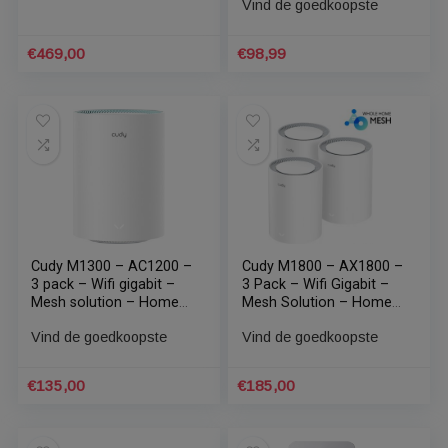
€
289,00
€
499,00
Asus ZenWiFi XT9 Mesh
Cudy M1200 3-PACK –
wifi 6 (2-pack zwart)
Home Mesh – AC1200 –
Wifi Mesh
Vind de goedkoopste
Vind de goedkoopste
€
469,00
€
98,99