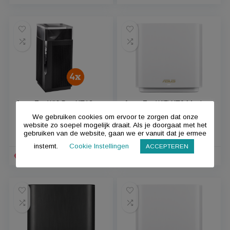
Asus ZenWifi AX XT8
Asus ZenWifi Pro XT12
Mesh Wifi 6 (5-pack
Mesh Wifi 6 (2-pack)
zwart)
Vind de goedkoopste
Vind de goedkoopste
€
789,00
€
730,00