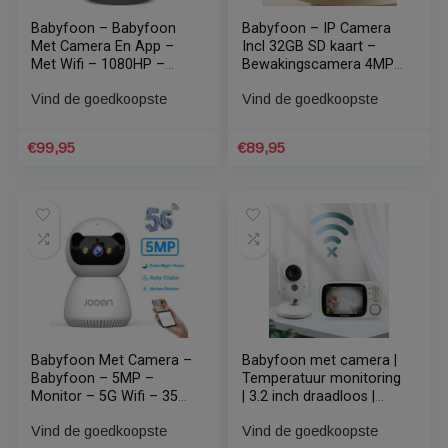
Babyfoon – Babyfoon
Babyfoon – IP Camera
Met Camera En App –
Incl 32GB SD kaart –
Met Wifi – 1080HP –
Bewakingscamera 4MP
Nachtlens – 350 Graden
QHD 360° Dekking –
Vind de goedkoopste
Vind de goedkoopste
Rotatie – Dieren Camera
Smart WiFi Pan & Tilt
Beveiligingscamera –
Tweerichtingsgesprek –
€
99,95
€
89,95
Abnormaal Geluidsalarm
– IR nachtzicht met
Smart Algoritme –
Meerdere gebruikers &
meerdere weergaven