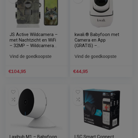
Housetrack Mini Camera
Imou IPC-F22AP
1080p – Spy Camera
beveiligingscamera
Wifi met App –
Vind de goedkoopste
Verborgen Camera
Vind de goedkoopste
Beveiliging – Spionage
Camera – IP
Bewakingscamera –
€
49,95
€
71,90
Geheime Camera