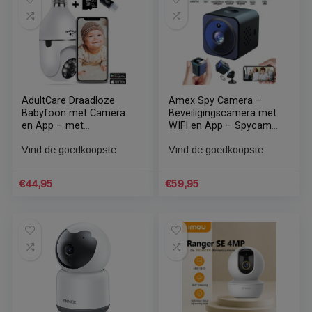
Standaard sortering
AdultCare Draadloze
Amex Spy Camera –
Babyfoon met Camera
Beveiligingscamera met
en App – met
WIFI en App – Spycams
Microfoon en Tweeweg
Bewakingscamera Spion
Vind de goedkoopste
Vind de goedkoopste
Audio – Baby Monitor In
Verborgen Camera – HD
e27 Lamp – Huisdier
met 64 GB Opslag
Camera – 360 graden
€
44,95
€
59,95