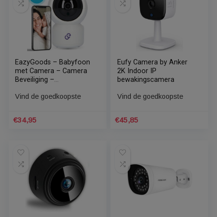
Blixa- Mini Spy Camera
Digitale Babyfoon – Ai
1080P HD 32gb SD Card
Mensen Detecteren –
Met App-
Camera Voor Huis
Beveiligingscamera-
Security – Draadloze
Vind de goedkoopste
Vind de goedkoopste
Beveiligingscamera met
Beveiligingscamera –
Bewegingsdetectie-
Babyfoon Met Camera –
Verborgen Camera-
Baby Camera
€
37,95
€
48,95
Bewakingscamera voor
binnen- Spy cam-
Spionage Camera
EazyGoods – Babyfoon
Eufy Camera by Anker
met Camera – Camera
2K Indoor IP
Beveiliging –
bewakingscamera