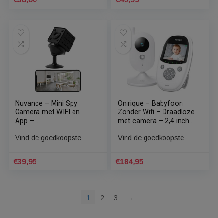
met camera –
outdoor IP-camera
Beveiligingscamera
Vind de goedkoopste
binnen – Full HD
Vind de goedkoopste
Resolutie – Inclusief
32GB SD kaart
€
39,95
€
66,99
Mini camera –
Nikkei CAM4 – Smart
Verborgen camera –
Dome
Spy camera – Mini
Beveiligingscamera
camera wifi met app
Vind de goedkoopste
Vind de goedkoopste