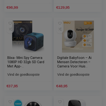
Babyfoon Met Camera –
Babyfoon met camera |
Babyfoon – 5MP –
Temperatuur monitoring
Monitor – 5G Wifi – 355
| 3.2 inch draadloos |
° – 64GB
Bewakingscamera |
Vind de goedkoopste
Vind de goedkoopste
Babyfoon | Wit
€
96,99
€
129,95