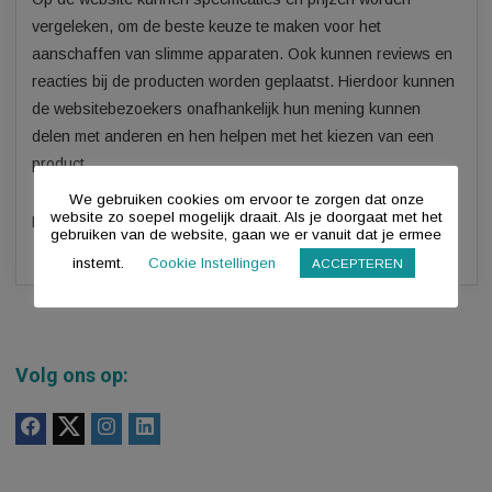
Op de website kunnen specificaties en prijzen worden
vergeleken, om de beste keuze te maken voor het
aanschaffen van slimme apparaten. Ook kunnen reviews 
reacties bij de producten worden geplaatst. Hierdoor kunn
de websitebezoekers onafhankelijk hun mening kunnen
delen met anderen en hen helpen met het kiezen van een
product.
We gebruiken cookies om ervoor te zorgen dat onze
website zo soepel mogelijk draait. Als je doorgaat met het
KvK-nummer: 73592412
gebruiken van de website, gaan we er vanuit dat je ermee
instemt.
Cookie Instellingen
ACCEPTEREN
Volg ons op: