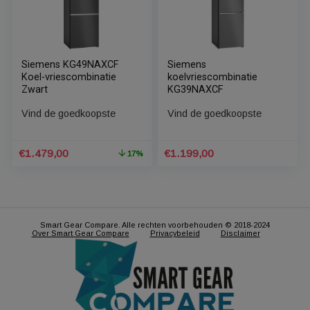
Oorspronkelijke
Huidige
€
311,99
€
1.199,00
1
prijs
prijs
was:
is:
€1.438,80.
€1.199,00.
Siemens KG49NAXCF
Siemens
Koel-vriescombinatie
koelvriescombinatie
Zwart
KG39NAXCF
Vind de goedkoopste
Vind de goedkoopste
Oorspronkelijke
Huidige
€
1.479,00
€
1.199,00
17%
prijs
prijs
was:
is: