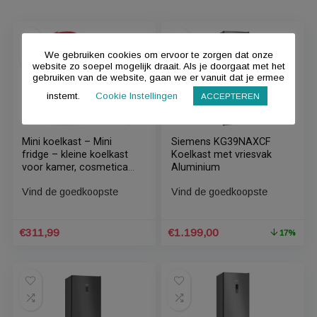
F
Toont alle 4 resultaten
Standaard sortering
We gebruiken cookies om ervoor te zorgen dat onze
website zo soepel mogelijk draait. Als je doorgaat met het
gebruiken van de website, gaan we er vanuit dat je ermee
instemt.
Cookie Instellingen
ACCEPTEREN
Mini koelkast – Mini
Siemens KG39NAXCF
fridge – kleine koelkast
Koelkast met vriesvak
voor kamer, cosmetica,
Aluminium
kantoor, auto – Camping
Vind de goedkoopste
Vind de goedkoopste
fridge –
Campingkoelkastje