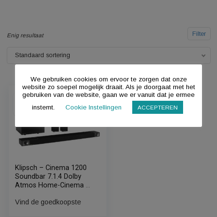
F
Enig resultaat
Standaard sortering
We gebruiken cookies om ervoor te zorgen dat onze
website zo soepel mogelijk draait. Als je doorgaat met het
gebruiken van de website, gaan we er vanuit dat je ermee
instemt.
Cookie Instellingen
ACCEPTEREN
Klipsch – Cinema 1200