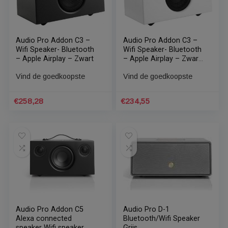
Audio Pro ADDON C10
Audio Pro Addon C3 –
MKII Wifi speaker Zwart
Wifi Speaker- Bluetooth
– Apple Airplay – Grijs
We gebruiken cookies om ervoor te zorgen dat onze
Vind de goedkoopste
website zo soepel mogelijk draait. Als je doorgaat met het
Vind de goedkoopste
gebruiken van de website, gaan we er vanuit dat je ermee
instemt.
Cookie Instellingen
ACCEPTEREN
Oorspronkelijke
Huidige
€
449,00
€
267,09
17%
prijs
prijs
was:
is:
€538,80.
€449,00.
Audio Pro Addon C3 –
Audio Pro Addon C3 –
Wifi Speaker- Bluetooth
Wifi Speaker- Bluetooth
– Apple Airplay – Zwart
– Apple Airplay – Zwart
– Wit