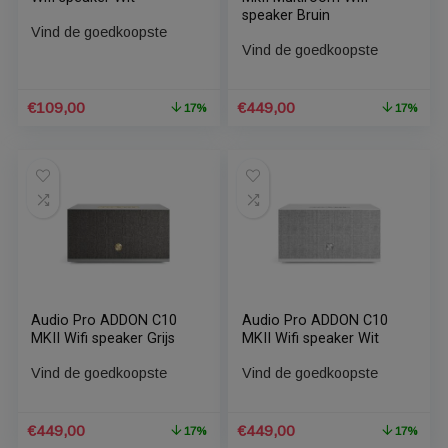
Apple HomePod mini
Audio Pro Addon C10
Wifi speaker Wit
MkII Multiroom Wifi
speaker Bruin
Vind de goedkoopste
Vind de goedkoopste
Oorspronkelijke
Huidige
Oorspronkelijke
Huidige
€
109,00
€
449,00
17%
1
prijs
prijs
prijs
prijs
was:
is:
was:
is:
€130,80.
€109,00.
€538,80.
€449,00.