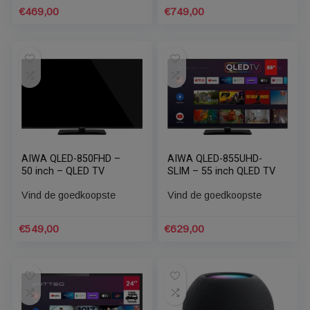
Ultra HD Televisie – 50
4K Ultra HD Televisie –
inch – Smart TV
65 inch – Smart TV
Vind de goedkoopste
Vind de goedkoopste
€
469,00
€
749,00
AIWA QLED-850FHD –
AIWA QLED-855UHD-
50 inch – QLED TV
SLIM – 55 inch QLED TV
Vind de goedkoopste
Vind de goedkoopste