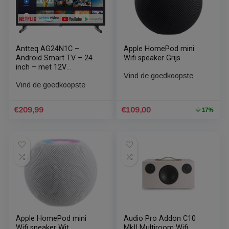
€
549,00
€
629,00
Antteq AG24N1C –
Apple HomePod mini
Android Smart TV – 24
Wifi speaker Grijs
inch – met 12V
Vind de goedkoopste
autoadapter – Google
Vind de goedkoopste
Assistant – Chromecast
– HDMI – USB – WiFi –
Bluetooth – Dolby Audio
Oorspronkelijke
Huidige
€
209,99
€
109,00
1
– triple tuner (DVB-
prijs
prijs
C/DVB-T2 / DVB-S2) –
was:
is:
Android TV 11
€130,80.
€109,00.