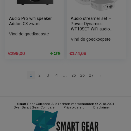
Audio Pro G10 Wifi
Audio Pro wifi speaker
speaker Grijs
Addon C3 wit
Vind de goedkoopste
Vind de goedkoopste
Oorspronkelijke
Huidige
Oorspronkelijke
Huidige
€
250,00
€
299,00
17%
1
prijs
prijs
prijs
prijs
was:
is:
was:
is:
€300,00.
€250,00.
€358,80.
€299,00.