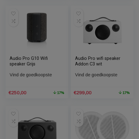
Oorspronkelijke
Huidige
€
269,00
€
350,00
17%
prijs
prijs
was:
is:
€322,80.
€269,00.
Audio Pro D-1
Audio Pro D-1
Bluetooth/Wifi Speaker
Bluetooth/Wifi Speaker
Wit
Zwart
Vind de goedkoopste
Vind de goedkoopste
€
259,00
€
350,00