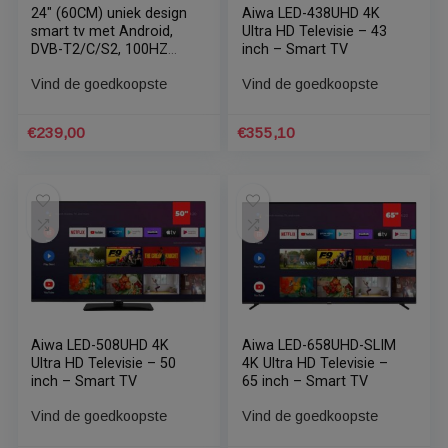
24″ (60CM) uniek design
Aiwa LED-438UHD 4K
smart tv met Android,
Ultra HD Televisie – 43
DVB-T2/C/S2, 100HZ
inch – Smart TV
BPR en WIFI
Vind de goedkoopste
Vind de goedkoopste
€
239,00
€
355,10
Aiwa LED-508UHD 4K
Aiwa LED-658UHD-SLIM