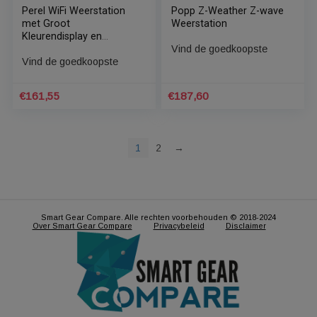
Netatmo Slim
Netatmo Weerstation +
Weerstation – Incl. extra
Regenmeter
binnenmodule – 220V
Vind de goedkoopste
Vind de goedkoopste
€
250,00
€
219,90