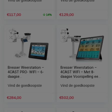
Bresser Professioneel 5-
Bresser Weerstation –
in-1 Weerstation incl.
4CAST – Met WIFI en 7-
Wifi met Wind- en
in-1 Buitensensor –
Barometer
Geeft
Vind de goedkoopste
Vind de goedkoopste
Gevoelstemperatuur
Aan
Oorspronkelijke
Huidige
€
117,00
€
129,00
14%
prijs
prijs
was:
is:
€136,00.
€117,00.
Bresser Weerstation –
Bresser Weerstation –
4CAST PRO- WIFI – 6-
4CAST WIFI – Met 8-
daagse
daagse Voorspelling een