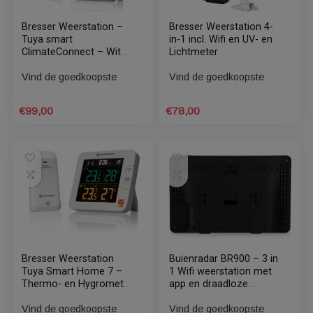
€
385,00
€
159,00
Bresser Weerstation –
Bresser Weerstation 4-
Tuya smart
in-1 incl. Wifi en UV- en
ClimateConnect – Wit –
Lichtmeter
Incl. 7-in-1 Buitensensor
Vind de goedkoopste
Vind de goedkoopste
€
99,00
€
78,00