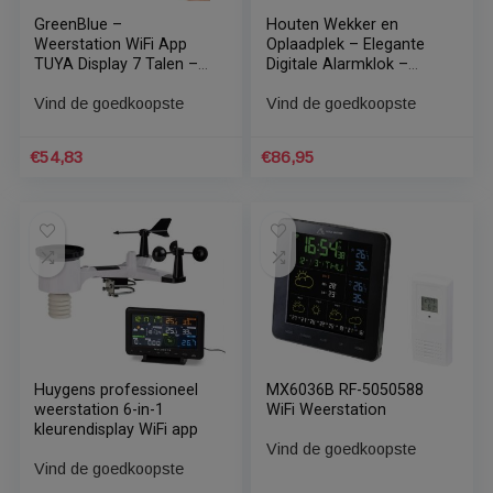
Explore Scientific
GreenBlue – Draadloos
WSX1001 Radiogestuurd
weerstation met
-, digitaal –
draadloze Qi-oplader |
Professioneel Wi-Fi
Mood Light Base –
Vind de goedkoopste
Vind de goedkoopste
weerstation | Met 5-in-1
Externe Sensor Binnen-
binnen – en buiten
en Buitenthermometer –
sensor | Overal ter
Wit
€
196,89
€
56,59
wereld uit te lezen via de
Weatherunderground
APP | Community met
wereldwijd meer dan
200.000 weerstations
GreenBlue –
Houten Wekker en
Weerstation WiFi App
Oplaadplek – Elegante
TUYA Display 7 Talen –
Digitale Alarmklok –
Maanfase Display IPX4 –
Draadloze Oplader –