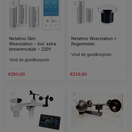
Netatmo NWS01-EC
Netatmo Rain Pack
Weerstation – Bediening
“Slim Weerstation +
via app – Digitaal – CO-2
Regenmeter””
meter
Vind de goedkoopste
Vind de goedkoopste
Oorspronkelijke
Huidige
€
157,41
€
220,00
14%
prijs
prijs
was:
is:
€184,00.
€157,41.