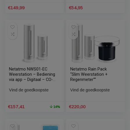
Vind de goedkoopste
Vind de goedkoopste
Zwart
Wekkerradio en
Weerstation – Stijlvol
Ontwerp – Zwart
€
54,83
€
86,95
Huygens professioneel
MX6036B RF-5050588
weerstation 6-in-1
WiFi Weerstation
kleurendisplay WiFi app
Vind de goedkoopste
Vind de goedkoopste
€
149,99
€
54,95