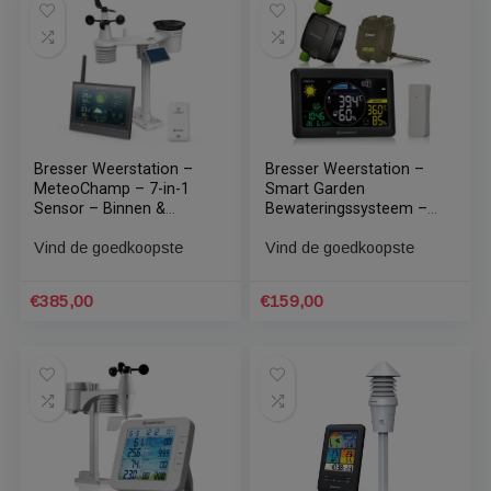
Weersvoorspelling – 7-
Uitgebreid XXL-scherm
Vind de goedkoopste
Vind de goedkoopste
in-1 Buitensensor
€
284,00
€
502,00
Bresser Weerstation –
Bresser Weerstation –
MeteoChamp – 7-in-1
Smart Garden
Sensor – Binnen &
Bewateringssysteem –
Buiten incl. Solar Sensor
Incl. Weerstation en
Vind de goedkoopste
Vind de goedkoopste
Bodemsensor – Met
Buitensensor