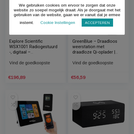
Digitaal draadloos
Digitale Dementieklok
weerstation Eurochron
Wifi XXL || Kalenderklok
voorspelling voor 12 tot
– Medicatie
24 uur
Herinneringen – 4
Vind de goedkoopste
Vind de goedkoopste
Schermweergaven –
Alarmfunctie –
Alzheimer –
€
149,99
€
59,99
Slechtzienden –
Senioren – Weerstation
We gebruiken cookies om ervoor te zorgen dat onze
website zo soepel mogelijk draait. Als je doorgaat met het
gebruiken van de website, gaan we er vanuit dat je ermee
instemt.
Cookie Instellingen
ACCEPTEREN