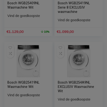
€
1.259,00
€
1.129,00
Bosch WGB25409NL
Bosch WGB25419NL
Wasmachine Wit
Serie 8 EXCLUSIV
wasmachine
Vind de goedkoopste
Vind de goedkoopste
Oorspronkelijke
Huidige
€
1.129,00
€
1.099,00
10%
prijs
prijs
was:
is: