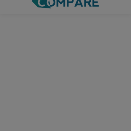
Miele wasmachine WWD
Miele wasmachine WWF
020 WCS
360 WCS
Vind de goedkoopste
Vind de goedkoopste
€
1.049,00
€
1.099,00
1
2
3
→
Smart Gear Compare. Alle rechten voorbehouden © 2018-2024
Over Smart Gear Compare
Privacybeleid
Disclaimer