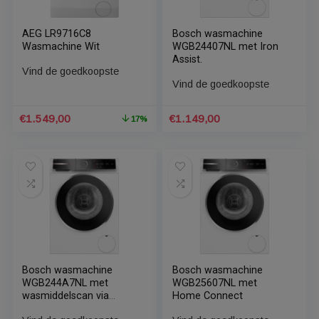
AEG LR9716C8
Bosch wasmachine
Wasmachine Wit
WGB24407NL met Iron
Assist.
Vind de goedkoopste
Vind de goedkoopste
Oorspronkelijke
Huidige
€
1.549,00
€
1.149,00
17%
prijs
prijs
was:
is:
€1.858,80.
€1.549,00.