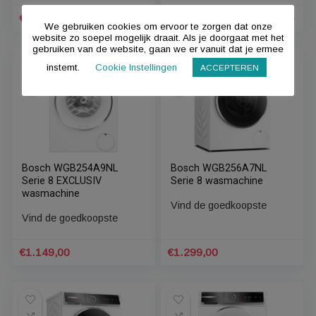
€1.249,00.
€1.129,00.
Bosch WGB25419NL
Bosch WGB254A9NL
Wasmachine Wit
EXCLUSIV Wasmachine
Wit
Vind de goedkoopste
Vind de goedkoopste
Oorspronkelijke
Huidige
Oorspronkelijke
Huidige
€
1.099,00
€
1.149,00
8%
We gebruiken cookies om ervoor te zorgen dat onze
prijs
prijs
prijs
prijs
website zo soepel mogelijk draait. Als je doorgaat met het
was:
is:
was:
is:
gebruiken van de website, gaan we er vanuit dat je ermee
€1.199,00.
€1.099,00.
€1.249,00.
€1.149,00.
instemt.
Cookie Instellingen
ACCEPTEREN