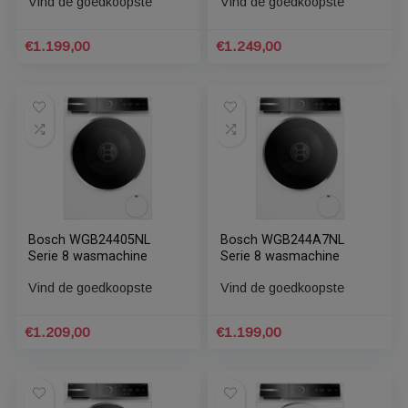
Bosch wasmachine
Bosch wasmachine
WGB244A7NL met
WGB25607NL met
wasmiddelscan via
Home Connect
Home Connect
Vind de goedkoopste
Vind de goedkoopste
€
1.199,00
€
1.249,00
Bosch WGB24405NL
Bosch WGB244A7NL