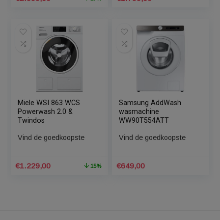
Miele WWV 980 WPS
Miele wasmachine
PowerWash TwinDos
WWR 860 WPS
warm water
Vind de goedkoopste
Wasmachine Wit
Vind de goedkoopste
Oorspronkelijke
Huidige
€
2.999,00
€
1.799,00
17%
prijs
prijs
was:
is:
€3.598,80.
€2.999,00.