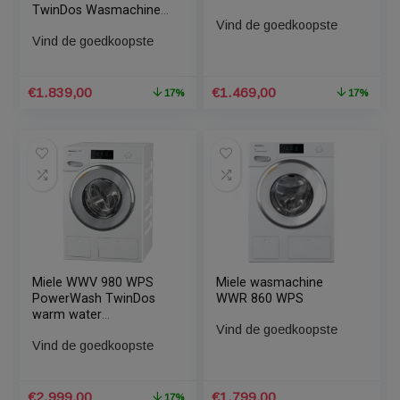
Miele WEI 875 WPS
Miele WEF 375 WPS
PowerWash 2.0 &
Wasmachine Wit
TwinDos Wasmachine
Vind de goedkoopste
Wit
Vind de goedkoopste
Oorspronkelijke
Huidige
Oorspronkelijke
Huidige
€
1.839,00
€
1.469,00
17%
1
prijs
prijs
prijs
prijs
was:
is:
was:
is:
€2.206,80.
€1.839,00.
€1.762,80.
€1.469,00.