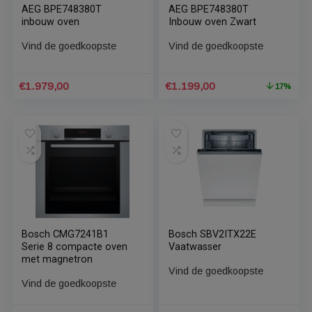
AEG BPE748380T
AEG BPE748380T
inbouw oven
Inbouw oven Zwart
Vind de goedkoopste
Vind de goedkoopste
Oorspronkelijke
Huidige
€
1.979,00
€
1.199,00
1
prijs
prijs
was:
is:
€1.438,80.
€1.199,00.
Bosch CMG7241B1
Bosch SBV2ITX22E
Serie 8 compacte oven
Vaatwasser