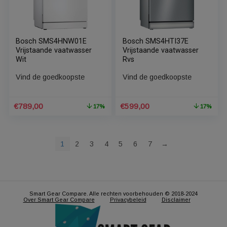
Bosch SMS4HMW02E
Bosch SMS4HNW01E
Vrijstaande vaatwasser
Serie 4 vrijstaande
Wit
vaatwasser
Vind de goedkoopste
Vind de goedkoopste
Oorspronkelijke
Huidige
€
769,00
€
789,00
17%
prijs
prijs
was:
is:
€922,80.
€769,00.