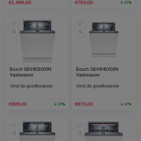
met magnetron
Vind de goedkoopste
Vind de goedkoopste
Oorspronkelijke
Huidige
€
1.999,00
€
759,00
1
prijs
prijs
was:
is:
€910,80.
€759,00.
Bosch SBV4EBX00N
Bosch SBV4HBX00N
Vaatwasser
Vaatwasser
Vind de goedkoopste
Vind de goedkoopste