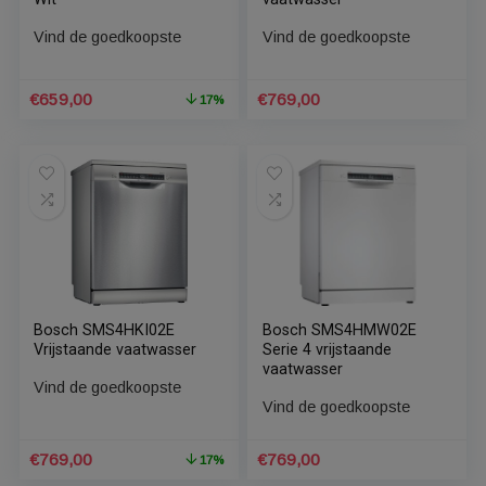
Vind de goedkoopste
Vind de goedkoopste
Oorspronkelijke
Huidige
€
719,00
€
719,00
1
prijs
prijs
was:
is:
€862,80.
€719,00.
Bosch SMS4HBW00N
Bosch SMS4HKI02E
Vrijstaande vaatwasser
Serie 4 vrijstaande
Wit
vaatwasser
Vind de goedkoopste
Vind de goedkoopste