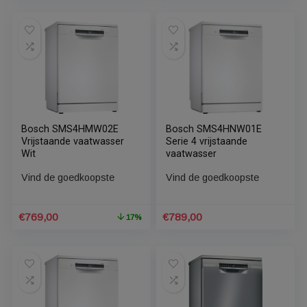
Oorspronkelijke
Huidige
€
659,00
€
769,00
17%
prijs
prijs
was:
is:
€790,80.
€659,00.
Bosch SMS4HKI02E
Bosch SMS4HMW02E
Vrijstaande vaatwasser
Serie 4 vrijstaande
vaatwasser
Vind de goedkoopste
Vind de goedkoopste
Oorspronkelijke
Huidige
€
769,00
€
769,00
17%
prijs
prijs
was:
is:
€922,80.
€769,00.