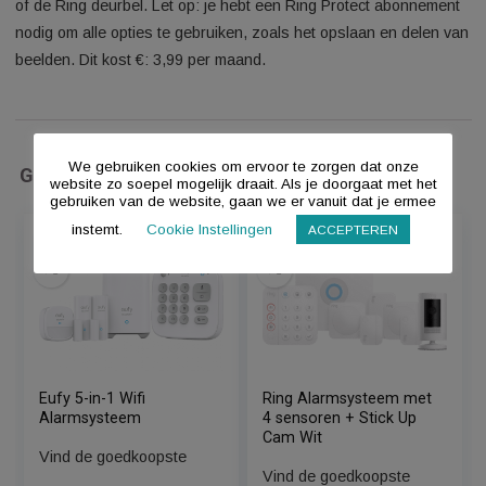
bevat een basisstation en de tweede generatie van de volge
accessoires: bedieningspaneel, contactsensor (2x),
bewegingsdetector (2x) en signaalversterker. Je breidt het
systeem eenvoudig uit met extra sensoren. Daarnaast koppel
andere Ring apparaten in jouw huis, zoals beveiligingscamer
of de Ring deurbel. Let op: je hebt een Ring Protect abonne
nodig om alle opties te gebruiken, zoals het opslaan en dele
beelden. Dit kost €: 3,99 per maand.
We gebruiken cookies om ervoor te zorgen dat onze
Gerelateerde Producten
website zo soepel mogelijk draait. Als je doorgaat met het
gebruiken van de website, gaan we er vanuit dat je ermee
instemt.
Cookie Instellingen
ACCEPTEREN