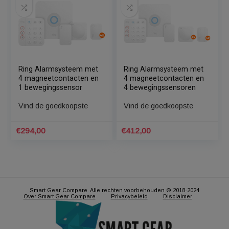
Yale alarmsysteem
Ring Alarmsysteem met
Smart Living Kit SR-
4 sensoren + Stick Up
3200I
Cam Wit + Video
Doorbell + Sirene
Vind de goedkoopste
Vind de goedkoopste
€
299,97
€
501,00
Ring Alarmsysteem met
Ring Alarmsysteem met
4 magneetcontacten en
4 magneetcontacten en
1 bewegingssensor
4 bewegingssensoren