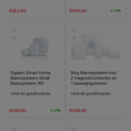
Ring Alarmsysteem met
Gigaset Smart Home
4 magneetcontacten en
Alarmsysteem Medium
4 bewegingssensoren
Basissysteem Wit
Vind de goedkoopste
Vind de goedkoopste
Oorspronkelijke
Huidige
€
412,00
€
269,00
1
prijs
prijs
was:
is:
€322,80.
€269,00.