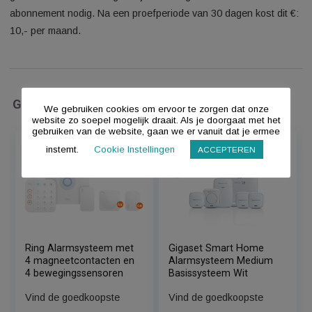
noodaccu van 24 uur, zodat het blijft werken als de stroom uit
Daarnaast gebruik je de optionele mobiele back-up als de wifi
meer werkt. Je breidt het systeem eenvoudig uit met extra
sensoren. Ook koppel je andere Ring apparaten in jouw huis
zoals beveiligingscamera’s of de Ring deurbel. Let op: voor
geassisteerde bewaking heb je een Ring Protect Plus
abonnement nodig. Na een proefperiode van 30 dagen kost di
10,- per maand.
Gerelateerde Producten
We gebruiken cookies om ervoor te zorgen dat onze
website zo soepel mogelijk draait. Als je doorgaat met het
gebruiken van de website, gaan we er vanuit dat je ermee
instemt.
Cookie Instellingen
ACCEPTEREN