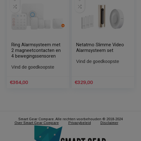
Gigaset Smart Home
Ring Alarmsysteem met
Alarmsysteem Small
2 magneetcontacten en
Basissysteem Wit
1 bewegingssensor
Vind de goedkoopste
Vind de goedkoopste
Oorspronkelijke
Huidige
€
199,00
€
244,00
17%
prijs
prijs
was:
is:
€238,80.
€199,00.
Ring Alarmsysteem met
Netatmo Slimme Video
2 magneetcontacten en
Alarmsysteem set
4 bewegingssensoren