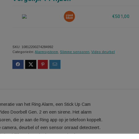
Vergelijk 1 Prijzen
SKU:
10812200274284992
Categorieën:
Alarmsysteem
,
Slimme sensoren
,
Video deur
weede generatie van het Ring Alarm, een Stick Up Cam