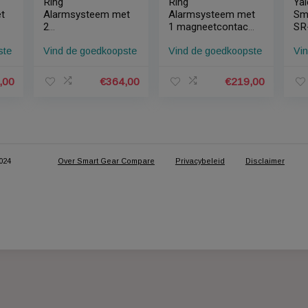
Ring
Ring
eem met
Alarmsysteem met
Alarmsysteem m
2
1 magneetcontac
ntacten
magneetcontacten
en 1
edkoopste
Vind de goedkoopste
Vind de goedkoo
en 4
bewegingssenso
sensore
bewegingssensore
n
€
347,00
€
364,00
€
21
© 2018-2024
Over Smart Gear Compare
Privacybeleid