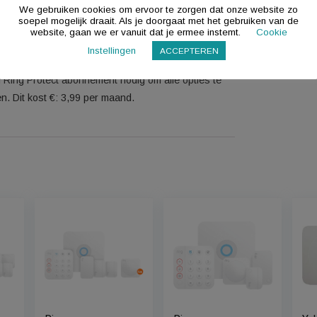
de Ring Video Doorbell Gen. 2 en een sirene. Het alarm
nde sensoren, die je aan de Ring app op je telefoon koppelt.
en als de camera, deurbel of een sensor onraad detecteert.
 zodat het blijft werken als de stroom uitvalt. Daarnaast
s ook de wifi niet meer werkt. Dit pakket bevat de volgende
We gebruiken cookies om ervoor te zorgen dat onze 
soepel mogelijk draait. Als je doorgaat met het gebru
sor (2x), bewegingsdetector (2x), buitensirene en
website, gaan we er vanuit dat je ermee instemt.
envoudig uit met extra sensoren. Via de deurbel praat je
Instellingen
ACCEPTEREN
voor de deur staat. Beelden bewaar je tegen een vast
hebt een Ring Protect abonnement nodig om alle opties te
 beelden. Dit kost €: 3,99 per maand.