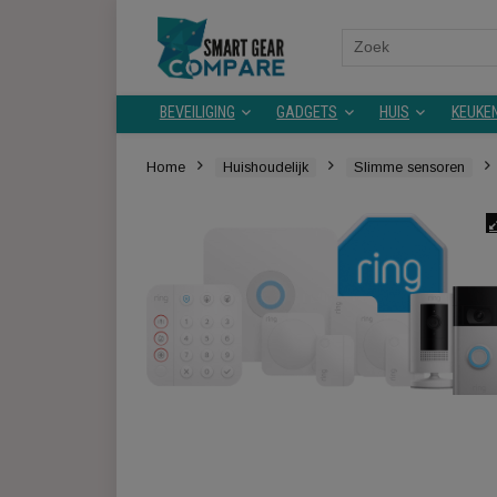
Search
for:
BEVEILIGING
GADGETS
HUIS
Home
Huishoudelijk
Slimme senso