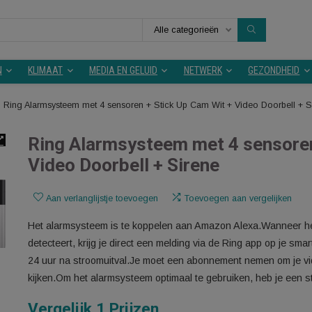
Alle categorieën
KEUKEN
KLIMAAT
MEDIA EN GELUID
NETWERK
ren
Ring Alarmsysteem met 4 sensoren + Stick Up Cam Wit + Vid
Ring Alarmsysteem met 4 s
Video Doorbell + Sirene
Aan verlanglijstje toevoegen
Toevoegen aan v
Het alarmsysteem is te koppelen aan Amazon Al
detecteert, krijg je direct een melding via de Rin
24 uur na stroomuitval.Je moet een abonnement n
kijken.Om het alarmsysteem optimaal te gebruiken,