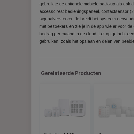
Battery die je binnen en buiten gebruikt, 
bestaat uit een basisstation en verschille
Via de app krijg je rechtstreekse melding
Het systeem heeft een noodaccu van 24 uur,
gebruik je de optionele mobiele back-up al
accessoires: bedieningspaneel, contactsen
signaalversterker. Je breidt het systeem e
met bezoekers en zie je in de app wie er 
bedrag per maand in de cloud. Let op: je 
gebruiken, zoals het opslaan en delen van
Gerelateerde Producten