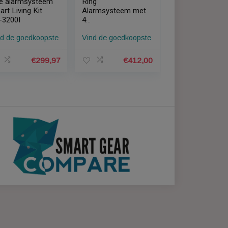
Yale alarmsysteem
Ring
et
Smart Living Kit
Alarmsysteem met
t
SR-3200I
4
magneetcontacten
pste
Vind de goedkoopste
Vind de goedkoopste
r
en 4
bewegingssensore
n
9,00
€
299,97
€
412,00
Disclaimer