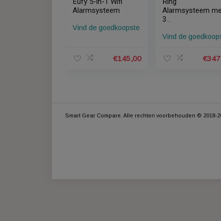
Eufy 5-in-1 Wifi
Ring
Alarmsysteem
Alarmsyst
3
Vind de goedkoopste
magneetco
Vind de go
en 3
bewegings
n
€
145,00
Smart Gear Compare. Alle rechten voorbehouden 