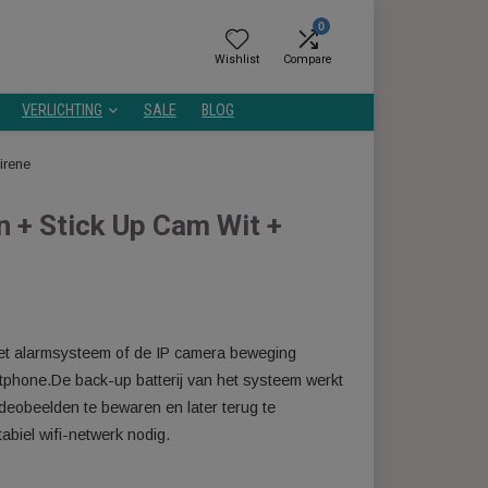
0
Wishlist
Compare
GEZONDHEID
VERLICHTING
SALE
BLOG
eo Doorbell + Sirene
ensoren + Stick Up Cam Wit +
ergelijken
exa.Wanneer het alarmsysteem of de IP camera beweging
g app op je smartphone.De back-up batterij van het systeem werk
emen om je videobeelden te bewaren en later terug te
 heb je een stabiel wifi-netwerk nodig.