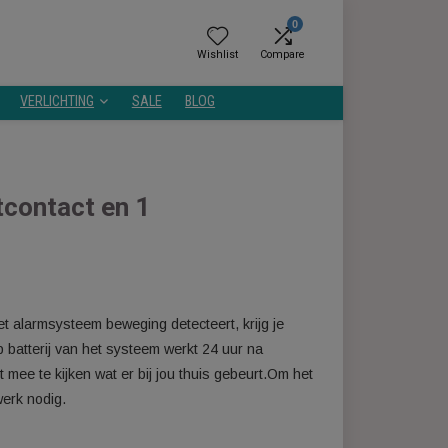
0
Wishlist
Compare
GEZONDHEID
VERLICHTING
SALE
BLOG
magneetcontact en 1
ergelijken
a.Wanneer het alarmsysteem beweging detecteert, krijg je
one.De back-up batterij van het systeem werkt 24 uur na
mera om direct mee te kijken wat er bij jou thuis gebeurt.Om het
abiel wifi-netwerk nodig.