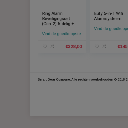
Ring Alarm
Eufy 5-in-1
Beveiligingsset
Alarmsyst
(Gen. 2) 5-delig +
Vind de go
Ring Video
Vind de goedkoopste
Doorbell Wired +
Ring Chime Gen.2
€
328,00