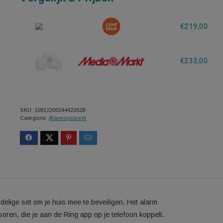
Vergelijk 2 Prijzen
SKU:
10812200244422628
Categorie:
Alarmsysteem