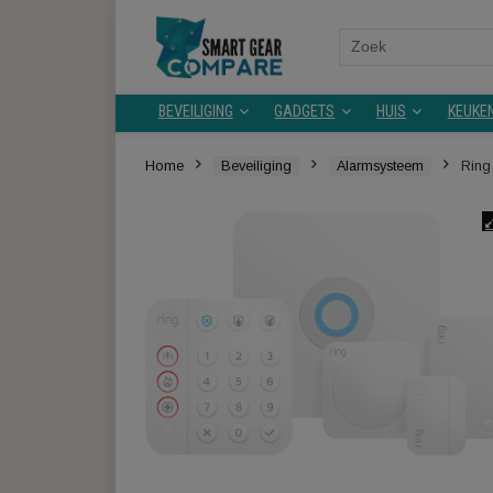
Search
for:
BEVEILIGING
GADGETS
HUIS
Home
Beveiliging
Alarmsysteem