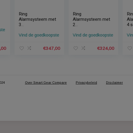
 Wifi
Ring
Ring
eem
Alarmsysteem met
Alarmsysteem m
3
2
edkoopste
magneetcontacten
magneetcontact
Vind de goedkoopste
Vind de goedkoo
en 3
en 3
bewegingssensore
bewegingssenso
n
n
€
145,00
€
347,00
€
32