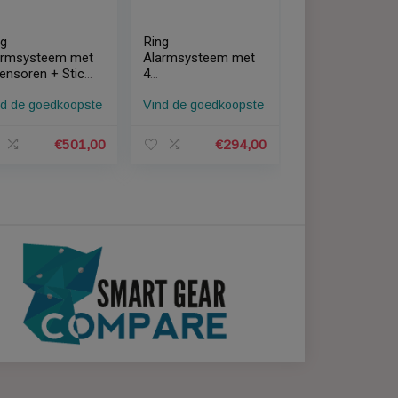
Ring
Ring
et
Alarmsysteem met
Alarmsysteem met
4 sensoren + Stick
4
en
Up Cam Wit +
magneetcontacten
pste
Vind de goedkoopste
Vind de goedkoopste
Video Doorbell +
en 1
re
Sirene
bewegingssensor
4,00
€
501,00
€
294,00