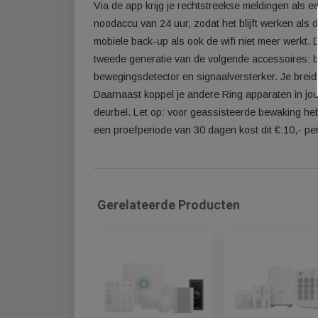
De tweede generatie van het Ring Alarm is 
bestaat uit een basisstation en verschille
Via de app krijg je rechtstreekse melding
noodaccu van 24 uur, zodat het blijft werke
mobiele back-up als ook de wifi niet meer 
tweede generatie van de volgende accesso
bewegingsdetector en signaalversterker. J
Daarnaast koppel je andere Ring apparaten
deurbel. Let op: voor geassisteerde bewa
een proefperiode van 30 dagen kost dit €:
Gerelateerde Producten