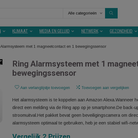
Alle categorieën
KEUKEN
KLIMAAT
MEDIA EN GELUID
NETWERK
Ring Alarmsysteem met 1 magneetcontact en 1 bewegingssensor
Ring Alarmsysteem met 1 
bewegingssensor
Aan verlanglijstje toevoegen
Toevoegen aan v
Het alarmsysteem is te koppelen aan Amazon Alex
direct een melding via de Ring app op je smartph
stroomuitval.Het pakket bevat geen beveiligingsca
alarmsysteem optimaal te gebruiken, heb je een st