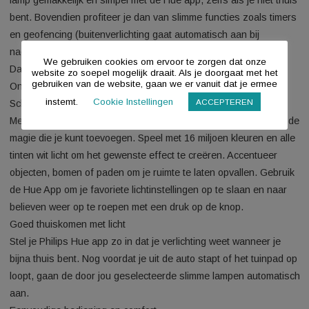
is rond en creëert een uitzonderlijk lichteffect aan twee kante
Aan de achterkant schijnt de lamp een subtiele cirkel van lich
muur, terwijl je aan de voorkant een zacht mooi lichteffect heb
De ingebouwde LED-lamp geeft 16 miljoen kleuren en 50.00
wittinten. Koppel de lamp met de Philips Hue bridge en bedie
lamp gemakkelijk en simpel met de Hue app, zelfs als je niet 
bent. Bovendien profiteer je dan van slimme functies zoals t
en geofencing (buitenverlichting gaat automatisch aan bij
nadering van het huis). Dankzij zijn IP44-classificatie is de 
We gebruiken cookies om ervoor te zorgen dat onze
Daylo weerbestendig.
website zo soepel mogelijk draait. Als je doorgaat met het
gebruiken van de website, gaan we er vanuit dat je ermee
Onbegrensde mogelijkheden
instemt.
Cookie Instellingen
ACCEPTEREN
Schilder je buitenruimte
Met Philips Hue buitenverlichting bestaan er geen grenzen a
magie die je kunt toevoegen. Speel met 16 miljoen kleuren en 
tinten wit licht om het gewenste effect te creëren. Accentueer
objecten, bomen of paden om je ruimte te laten opvallen. Geb