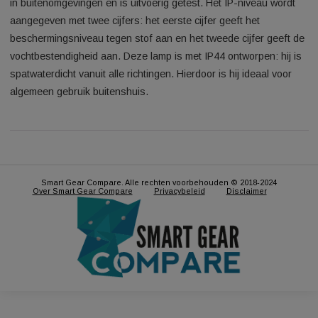
lampen met je stem kunt bedienen.
Volledige bediening via smartphone of tablet met de Hue bri
Philips Hue bridge vereist
Verbind je Philips Hue lampen met de Hue bridge en bedien z
de Philips Hue app op je smartphone of tablet. Je kunt je Phil
Hue lampen ook in- en uitschakelen of dimmen met de Philip
dimmer switch.
Speciaal ontworpen voor buitenWeerbestendig (IP44)
Dit Philips Hue buitenarmatuur is speciaal ontworpen voor ge
in buitenomgevingen en is uitvoerig getest. Het IP-niveau wor
aangegeven met twee cijfers: het eerste cijfer geeft het
beschermingsniveau tegen stof aan en het tweede cijfer geef
vochtbestendigheid aan. Deze lamp is met IP44 ontworpen: hi
spatwaterdicht vanuit alle richtingen. Hierdoor is hij ideaal vo
algemeen gebruik buitenshuis.