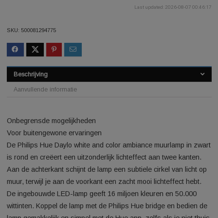
€114,20
BEKIJK PRODUCT >>
Last updated: 2026-08-07 0
SKU:
500081294775
Beschrijving
Aanvullende informatie
Onbegrensde mogelijkheden
Voor buitengewone ervaringen
De Philips Hue Daylo white and color ambiance muurlamp in 