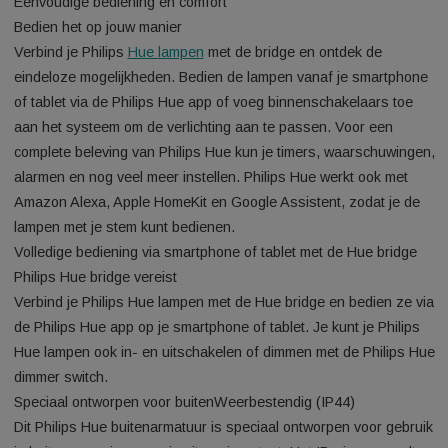
de Hue App om je favoriete lichtinstellingen op te slaan en na
believen weer op te roepen met een druk op de knop.
Goed thuiskomen met licht
Stel je Philips Hue app zo in dat je verlichting weet wanneer j
bijna thuis bent. Nog voordat je uit de auto stapt of het tuinp
loopt, gaan de door jou geselecteerde slimme lampen automa
aan.
Eenvoudige bediening en comfort
Bedien het op jouw manier
Verbind je Philips
Hue lampen
met de bridge en ontdek de
eindeloze mogelijkheden. Bedien de lampen vanaf je smartp
of tablet via de Philips Hue app of voeg binnenschakelaars t
aan het systeem om de verlichting aan te passen. Voor een
complete beleving van Philips Hue kun je timers, waarschuwi
alarmen en nog veel meer instellen. Philips Hue werkt ook me
Amazon Alexa, Apple HomeKit en Google Assistent, zodat je