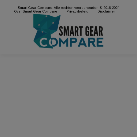
Philips Hue Ensis
Galaxy Lamp – Smart
Hanglamp – White and
sterrenlicht projector
Color ambiance –
Vind de goedkoopste
Bluetooth – Zwart
Vind de goedkoopste
€
409,00
€
47,95
Smart Gear Compare. Alle rechten voorbehouden © 2018-2024
Over Smart Gear Compare
Privacybeleid
Disclaimer