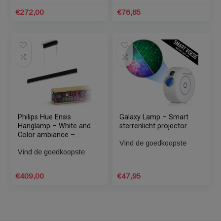
€
87,56
€
222,00
Philips Hue – Centris 2L-
Philips Hue – White and
Spot Ceiling light –
Color ambiance –
White & Color
Bloom tafellamp
Ambiance
Vind de goedkoopste
Vind de goedkoopste
€
272,00
€
76,85