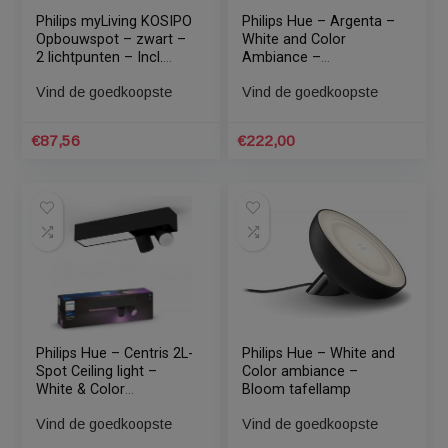
Gerelateerde Producten
Philips myLiving KOSIPO
Philips Hue – Argenta –
Opbouwspot – zwart –
White and Color
2 lichtpunten – Incl.
Ambiance –
Philips Hue White
opbouwspot – 3
Vind de goedkoopste
Vind de goedkoopste
Ambiance Gu10 &
lichtpunten – aluminium
dimmer
– Bluetooth