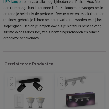
We gebruiken cookies om ervoor te zorgen dat onze
website zo soepel mogelijk draait. Als je doorgaat met het
Bedien je lampen handsfree en gebruik je stem in plaats van
gebruiken van de website, gaan we er vanuit dat je ermee
mobiel apparaat! Met eenvoudige spraakopdrachten kun je
instemt.
Cookie Instellingen
ACCEPTEREN
meerdere lampen of slechts één lamp in een kamer bedienen
Werkt samen met Alexa, Google Assistent of Siri.
Ontgrendel alle mogelijkheden van slim licht met de Hue brid
Voeg een Hue bridge (afzonderlijk verkrijgbaar) toe aan je s
LED-lampen
en ervaar alle mogelijkheden van Philips Hue. M
een Hue bridge kun je tot maar liefst 50 lampen toevoegen o
en rond je hele huis de perfecte sfeer te creëren. Maak timer
routines, gebruik je lichten om beter wakker te worden en bij 
slapengaan. Bedien je lampen ook als je niet thuis bent of v
slimme accessoires toe, zoals bewegingssensoren en slimm
draadloze schakelaars.