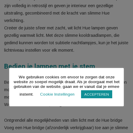
tablet.
Vintage ontwerp met moderne
mogelijkheden
De populaire vintage kooldraadlampen met mooie gloeiende
binnenspiraal zijn vanaf nu ook slim! Deze slimme LED-lamp
zijn volledig in retrostijl en geven je interieur een gezellige
uitstraling, gecombineerd met de kracht van slimme Hue
verlichting.
Creëer de juiste sfeer met zacht, wit licht Hue lampen geven
gezellig warmwit licht. Met deze slimme kooldraadlampen, die
gedimd kunnen worden tot subtiele nachtlampjes, kun je het j
lichtniveau instellen voor elk moment.
Bedien je lampen met je stem