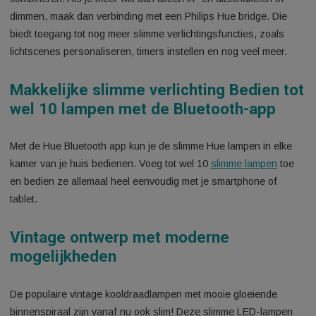
fitting en een spiraalvormige gloeidraad. De lamp geeft een
aangename, zachte warmwitte gloed die je eenvoudig afstell
met de Philips Hue Bluetooth app op je smartphone of tablet.
kunt het decoratieve effect verder versterken door decoratie
Hue lampen in diverse uitvoeringen op verschillende hoogtes
combineren. Als je meer wilt dan alleen in- en uitschakelen of
dimmen, maak dan verbinding met een Philips Hue bridge. Di
biedt toegang tot nog meer slimme verlichtingsfuncties, zoals
lichtscenes personaliseren, timers instellen en nog veel meer
Makkelijke slimme verlichting Bedien 
wel 10 lampen met de Bluetooth-app
Met de Hue Bluetooth app kun je de slimme Hue lampen in el
kamer van je huis bedienen. Voeg tot wel 10
slimme lampen
t
en bedien ze allemaal heel eenvoudig met je smartphone of