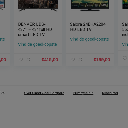
J2E –
DENVER LDS-
Salora 24EHA22
4371 – 43″ full HD
HD LED TV
smart LED TV
edkoopste
Vind de goedkoo
Vind de goedkoopste
€
389,00
€
415,00
€
19