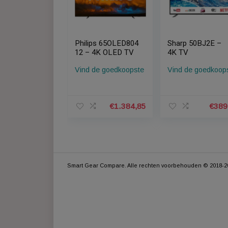
Gerelateerde Producten
Philips 65OLED804
Sharp 50B
12 – 4K OLED TV
4K TV
Vind de goedkoopste
Vind de go
€
1.384,85