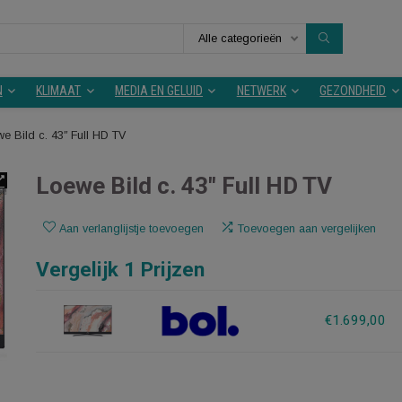
Alle categorieën
KEUKEN
KLIMAAT
MEDIA EN GELUID
NETWERK
Loewe Bild c. 43″ Full HD TV
Loewe Bild c. 43″ Full HD 
Aan verlanglijstje toevoegen
Toevoegen aan v
Vergelijk 1 Prijzen