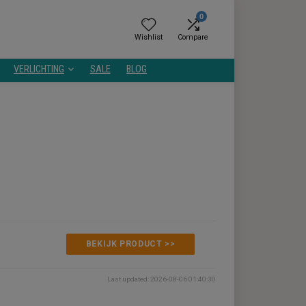
0
Wishlist
Compare
GEZONDHEID
VERLICHTING
SALE
BLOG
TV
ergelijken
€1.699,00
BEKIJK PRODUCT >>