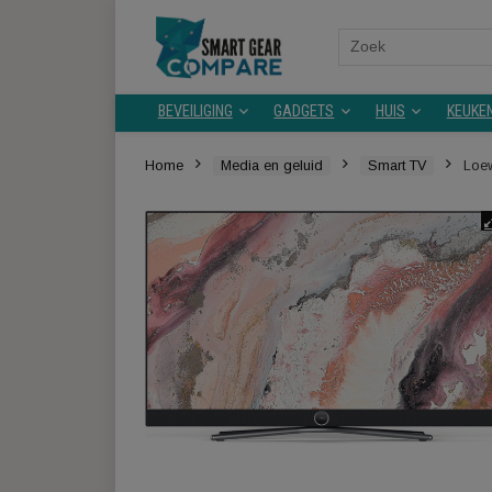
Search
for:
BEVEILIGING
GADGETS
HUIS
Home
Media en geluid
Smart TV