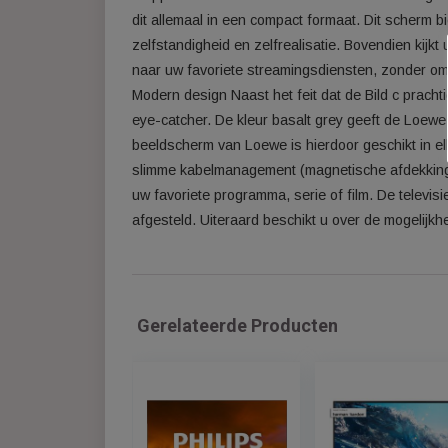
Indrukwekkend beeld Geniet van uitgekien
beelden die bijdragen aan ultiem kijkplezi
indrukwekkende, realistische scherpte. De
stoppen. Voor men die waarde hecht aan de
dit allemaal in een compact formaat. Dit s
zelfstandigheid en zelfrealisatie. Bovend
naar uw favoriete streamingsdiensten, z
Modern design Naast het feit dat de Bild c
eye-catcher. De kleur basalt grey geeft d
beeldscherm van Loewe is hierdoor geschi
slimme kabelmanagement (magnetische afde
uw favoriete programma, serie of film. De t
afgesteld. Uiteraard beschikt u over de mo