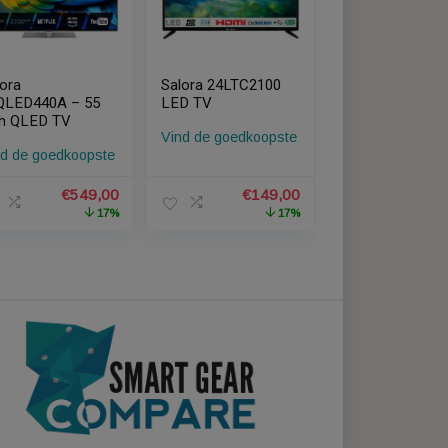
04
Salora
Salora 24LTC2100
55QLED440A – 55
LED TV
inch QLED TV
pste
Vind de goedkoopste
Vind de goedkoopste
Oorspronkelijke
Huidige
Oorspronke
Hu
€
549,00
€
149,00
9,00
prijs
prijs
prijs
pr
17%
17%
was:
is:
was:
is
€658,80.
€549,00.
€178,80.
€