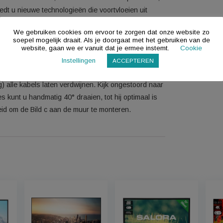
de HDR-beeldverwerking in de 43 inch. Uitgebalanceerde
er; vol met vloeiende overgangen, natuurlijke beelden en
 nieuwe Loewe Bild c.43 gaat verder, daar waar anderen
sign en duurzaamheid, zonder in te leveren op kwaliteit;
cherm biedt u nieuwe technologieën die voortvloeien uit
ien kijkt u met één druk op uw Loewe-afstandsbediening
We gebruiken cookies om ervoor te zorgen dat onze 
onder omwegen.
soepel mogelijk draait. Als je doorgaat met het gebru
 prachtig beeld weergeeft, is het scherm zelf een prachtige
website, gaan we er vanuit dat je ermee instemt.
e Loewe een subtiele en elegante afwerking. Het
Instellingen
ACCEPTEREN
kt in elke woonomgeving. Bovendien kunt u dankzij het
kking) alle kabels laten verdwijnen. Kijk ongestoord naar
elevisies kunt u handmatig 40° draaien, tot hij optimaal is
gelijkheid om de Bild c aan de muur te monteren.