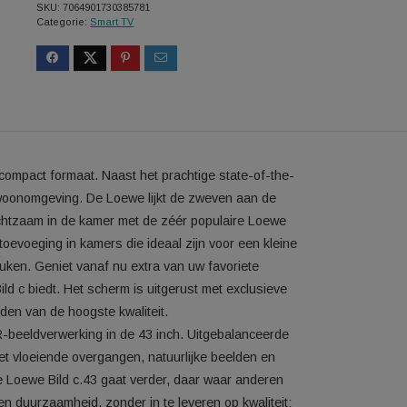
SKU:
7064901730385781
Categorie:
Smart TV
t in een compact formaat. Naast het prachtige state-of-the-
in elke woonomgeving. De Loewe lijkt de zweven aan de
aat bedachtzaam in de kamer met de zéér populaire Loewe
ekende toevoeging in kamers die ideaal zijn voor een kleine
of de keuken. Geniet vanaf nu extra van uw favoriete
Loewe Bild c biedt. Het scherm is uitgerust met exclusieve
: beelden van de hoogste kwaliteit.