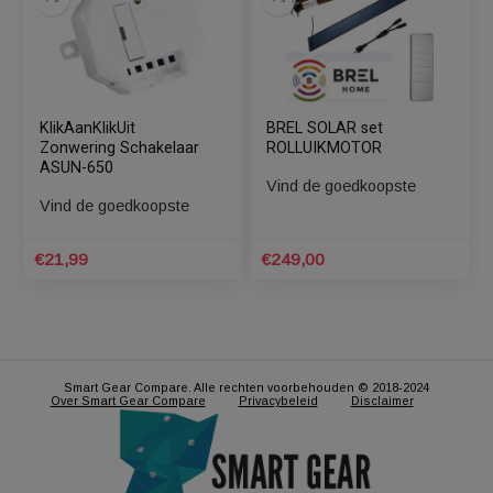
Somfy Altus RS 60 io
Somfy Rollixo Smart io
rolluikmotor – Kracht:
besturing met
70 Nm
geïntegreerde
ontvanger
Vind de goedkoopste
Vind de goedkoopste
€
329,00
€
198,00
KlikAanKlikUit
BREL SOLAR set
Zonwering Schakelaar
ROLLUIKMOTOR
ASUN-650
Vind de goedkoopste