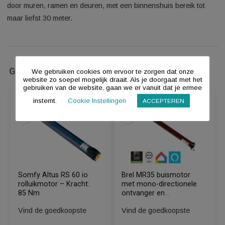
schakelen, zonder ingewikkeld gedoe met draden. De AWMT
is te combineren met alle ontvangers met het automatisch
codesysteem, dus ook met KlikAanKlikUit dimmers en de
zonwering schakelaar ASUN-650. Deze zender maakt gebrui
van radiografische 433,92 MHz technologie. Het signaal gaat
door muren, ramen en deuren, met een binnenshuis bereik to
maar liefst 30 meter.
Gerelateerde Producten
We gebruiken cookies om ervoor te zorgen dat onze
website zo soepel mogelijk draait. Als je doorgaat met het
gebruiken van de website, gaan we er vanuit dat je ermee
instemt.
Cookie Instellingen
ACCEPTEREN