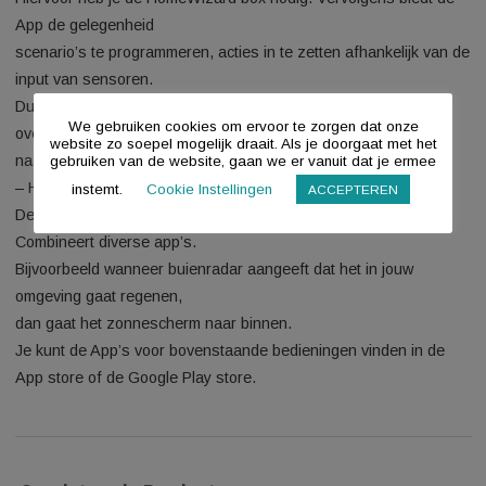
– Lite Smartsware Controller
Het enige wat je hiervoor nodig hebt is de Lite stekker. Deze
maakt verbinding
met je router en je kunt van start.
Hiermee kun je al je Brel radio motoren bedienen en ook
tijdklokken inschakelen.
– HomeWizard
Hiervoor heb je de HomeWizard box nodig. Vervolgens biedt
App de gelegenheid
scenario’s te programmeren, acties in te zetten afhankelijk v
input van sensoren.
Dus als het binnen warmer wordt dan 20 graden, dan gaan
We gebruiken cookies om ervoor te zorgen dat onze
overdag de rolluiken
website zo soepel mogelijk draait. Als je doorgaat met het
naar beneden etc.
gebruiken van de website, gaan we er vanuit dat je ermee
– Homey Athom
instemt.
Cookie Instellingen
ACCEPTEREN
De magische bol. Reageert op elk mondeling commando.
Combineert diverse app’s.