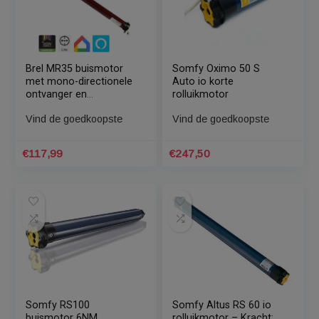
Brel Rolluikmotor 35
Rolluikmotor Brel 45
mm draadloos – mech.
mm draadloos – elek. –
– Kracht: 3 Nm
Kracht: 30 Nm
Vind de goedkoopste
Vind de goedkoopste
€
158,00
€
188,00
Brel MR35 buismotor
Somfy Oximo 50 S
met mono-directionele
Auto io korte
ontvanger en
rolluikmotor