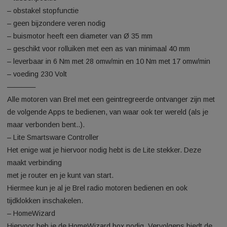
meeste handbediende rolluiken uitgevoerd zijn.
– wordt exclusief motorsteun en adaptieset geleverd
– rolluikmotor met electronische eindafstelling
– met geïntegreerde ontvanger
– puls- en tiptoetsbediening
– tussenpositie
– obstakel stopfunctie
– geen bijzondere veren nodig
– buismotor heeft een diameter van Ø 35 mm
– geschikt voor rolluiken met een as van minimaal 40 mm
– leverbaar in 6 Nm met 28 omw/min en 10 Nm met 17 omw/m
– voeding 230 Volt
————
Alle motoren van Brel met een geintregreerde ontvanger zijn
de volgende Apps te bedienen, van waar ook ter wereld (als 
maar verbonden bent..).