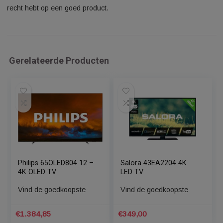
Mochten er onverhoopt technische problemen met je televisie
ontstaan, dan kan je contact opnemen met de bol.com
klantenservice. Bol.com brengt je in contact met de verkoper
de televisie, zodat deze verkoper het probleem met je kan
oplossen. Uiteraard kan de bol.com klantenservice helpen als
er met de verkoper niet uitkomt. Door de inkoop van televisie
buiten Nederland kan het zijn dat de fabrieksgarantie op die
televisies niet geldt. Ook zonder fabrieksgarantie kan je je ec
beroepen op je wettelijke garantie. In de wet staat namelijk da
recht hebt op een goed product.
Gerelateerde Producten