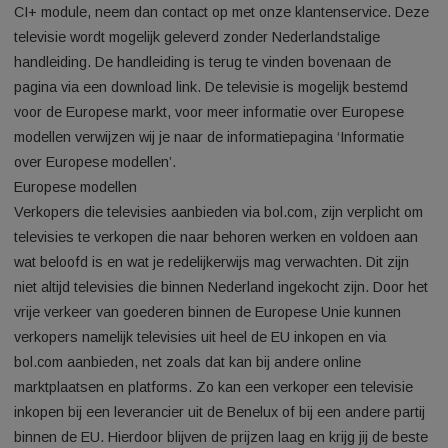
de specificaties) en je wilt er gebruik van maken dan is de m
te gebruiken vanaf versie 1.3V. Een CI+ module is een kleine
digitale ontvanger in de vorm van een metalen insteekkaart m
een smartcard erin. Deze plaats je rechtstreeks in een voor 
geschikte tv. Als je toch problemen ervaart met het gebruik va
CI+ module, neem dan contact op met onze klantenservice. 
televisie wordt mogelijk geleverd zonder Nederlandstalige
handleiding. De handleiding is terug te vinden bovenaan de
pagina via een download link. De televisie is mogelijk bestem
voor de Europese markt, voor meer informatie over Europes
modellen verwijzen wij je naar de informatiepagina ‘Informati
over Europese modellen’.
Europese modellen
Verkopers die televisies aanbieden via bol.com, zijn verplich
televisies te verkopen die naar behoren werken en voldoen 
wat beloofd is en wat je redelijkerwijs mag verwachten. Dit zij