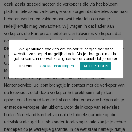
niet altijd televisies die binnen Nederland ingekocht zijn. Door
vrije verkeer van goederen binnen de Europese Unie kunnen
verkopers namelijk televisies uit heel de EU inkopen en via
bol.com aanbieden, net zoals dat kan bij andere online
marktplaatsen en platforms. Zo kan een verkoper een televis
inkopen bij een leverancier uit de Benelux of bij een andere pa
binnen de EU. Hierdoor blijven de prijzen laag en krijg jij de b
deal! Zoals gezegd moeten de verkopers die via het bol.com
platform televisies verkopen, ervoor zorgen dat die televisies
behoren werken en voldoen aan wat beloofd is en wat je
redelijkerwijs mag verwachten. Wij vragen in dat kader aan
verkopers die Europese modellen van televisies verkopen, da
deze modellen werken, dat er Nederlandstalige handleidinge
beschikbaar zijn en dat ook de installatie van je nieuwe televi
We gebruiken cookies om ervoor te zorgen dat onze
website zo soepel mogelijk draait. Als je doorgaat met het
gewoon in het Nederlands verloopt.
gebruiken van de website, gaan we er vanuit dat je ermee
Garantie
instemt.
Cookie Instellingen
ACCEPTEREN