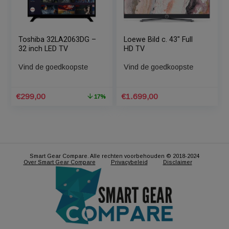
Sharp Aquos 32BC3E –
Loewe Bild c. 32″ Full
32 inch – HD-ready –
HD TV
Smart TV
Vind de goedkoopste
Vind de goedkoopste
€
253,50
€
1.299,00
Toshiba 32LA2063DG –
Loewe Bild c. 43″ Full