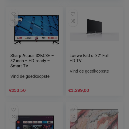
Philips 65OLED804 12 –
Salora 43EA2204 4K
4K OLED TV
LED TV
Vind de goedkoopste
Vind de goedkoopste
€
1.384,85
€
349,00