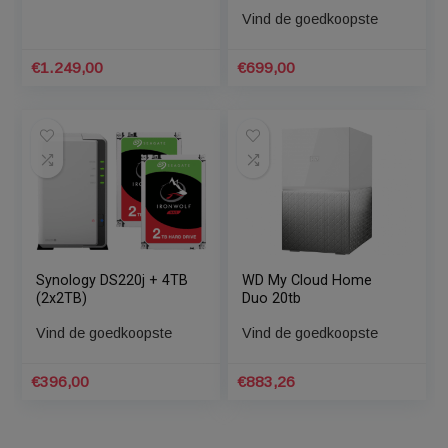
Synology RS1221+
QNAP TS-431XeU-2G
nas USB 3.0, HDMI, 2x
Vind de goedkoopste
LAN
Vind de goedkoopste
€
1.249,00
€
699,00