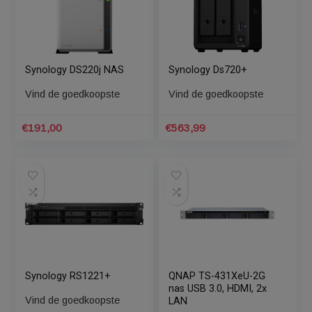
instemt.
Cookie Instellingen
ACCEPTEREN
Gerelateerde Producten
Synology DS220j NAS
Synology Ds720+
Vind de goedkoopste
Vind de goedkoopste
€
191,00
€
563,99