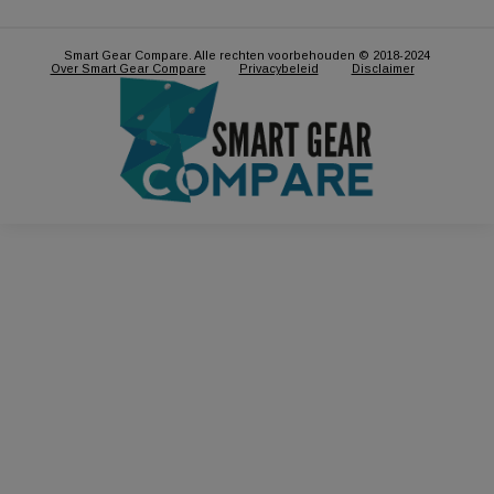
Synology DS220j + 4TB
WD My Cloud Home
(2x2TB)
Duo 20tb
Vind de goedkoopste
Vind de goedkoopste
€
396,00
€
883,26
Smart Gear Compare. Alle rechten voorbehouden © 2018-2024
Over Smart Gear Compare
Privacybeleid
Disclaimer