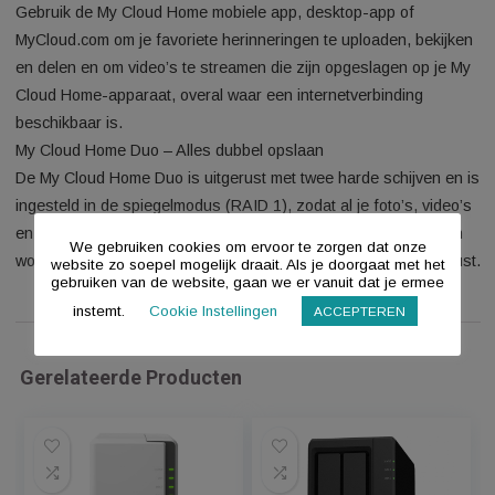
je telefoons, tablets, computers en externe opslagapparaten v
op één plek thuis op te slaan. Sluit simpelweg het apparaat 
op je Wi-Fi-router en gebruik je smartphone voor de instellin
Geen computer nodig. Geen maandelijkse betalingen nodig.
Mobiele toegang terwijl je onderweg bent
Gebruik de My Cloud Home mobiele app, desktop-app of
MyCloud.com om je favoriete herinneringen te uploaden, beki
en delen en om video’s te streamen die zijn opgeslagen op j
Cloud Home-apparaat, overal waar een internetverbinding
beschikbaar is.
My Cloud Home Duo – Alles dubbel opslaan
De My Cloud Home Duo is uitgerust met twee harde schijven 
ingesteld in de spiegelmodus (RAID 1), zodat al je foto’s, vid
en bestanden op één schijf worden opgeslagen en automati
We gebruiken cookies om ervoor te zorgen dat onze
worden gedupliceerd op de tweede schijf voor extra gemoeds
website zo soepel mogelijk draait. Als je doorgaat met het
gebruiken van de website, gaan we er vanuit dat je ermee