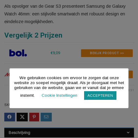
Aan verlanglijstje toevoegen
Toevoegen aan vergelijken
Als opvolger van de Gear S3 presenteert Samsung de Galax
Watch 46mm: een stijlvolle smartwatch met robuust design e
eindeloze mogelijkheden.
Vergelijk 2 Prijzen
€9,09
BEKIJK PRODUCT >>
€184,99
BEKIJK PRODUCT >>
€164,99
We gebruiken cookies om ervoor te zorgen dat onze
website zo soepel mogelijk draait. Als je doorgaat met het
gebruiken van de website, gaan we er vanuit dat je ermee
Last updated: 2026-08-07 1
instemt.
Cookie Instellingen
ACCEPTEREN
SKU:
9382100781055004