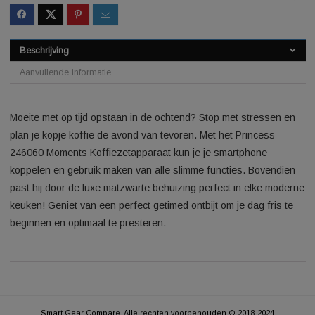
website zo soepel mogelijk draait. Als je doorgaat met het
gebruiken van de website, gaan we er vanuit dat je ermee
Last updated: 2026-08-07 1
instemt.
Cookie Instellingen
ACCEPTEREN
SKU:
2577501134020535
Beschrijving
Aanvullende informatie
Moeite met op tijd opstaan in de ochtend? Stop met stressen
plan je kopje koffie de avond van tevoren. Met het Princess
246060 Moments Koffiezetapparaat kun je je smartphone
koppelen en gebruik maken van alle slimme functies. Bovend
past hij door de luxe matzwarte behuizing perfect in elke mo
keuken! Geniet van een perfect getimed ontbijt om je dag fris