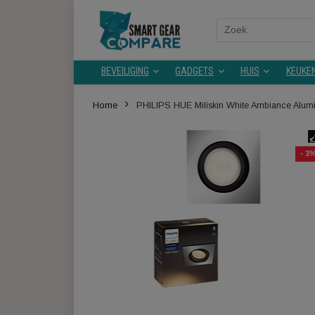
Search
for:
BEVEILIGING
GADGETS
HUIS
Home
PHILIPS HUE Miliskin White Ambianc