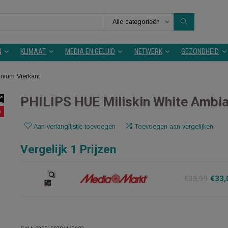
Alle categorieën
KEUKEN
KLIMAAT
MEDIA EN GELUID
NETWERK
e Aluminium Vierkant
PHILIPS HUE Miliskin Whi
- 3%
Aan verlanglijstje toevoegen
Toevoegen aan v
Vergelijk 1 Prijzen