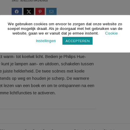
SKU:
9382100784143603
We gebruiken cookies om ervoor te zorgen dat onze 
soepel mogelijk draait. Als je doorgaat met het gebru
website, gaan we er vanuit dat je ermee instemt.
Instellingen
ACCEPTEREN
rkant van Philips Hue is een inbouwspot en voegt zich
r direct warm- tot koelwit licht. Bedien je Philips Hue-
mer. Je kunt je lampen aan- en uitdoen, schakelen tussen
n naar de juiste helderheid. De twee scènes met koele
 je ’s ochtends op weg en houden je scherp. De warmere
 voor het lezen van een boek en om te ontspannen na een
er slimme lichtfuncties te activeren.