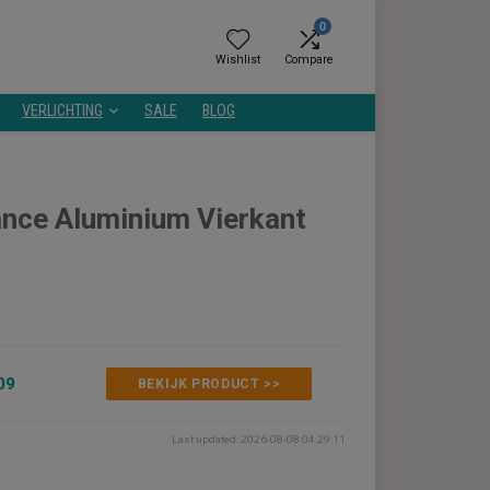
0
Wishlist
Compare
GEZONDHEID
VERLICHTING
SALE
BLOG
te Ambiance Aluminium Vierkant
ergelijken
€33,99
€33,09
BEKIJK PRODUCT >>
Last updated: 2026-08-08 04:29:1