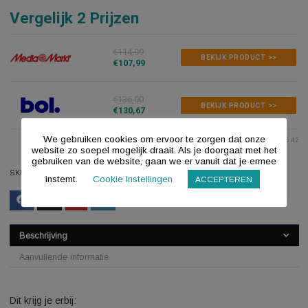
Aan verlanglijstje toevoegen
Toevoegen aan vergelijken
Vergelijk 2 Prijzen
€114,99
BEKIJK PRODUCT >>
€107,99
€136,00
BEKIJK PRODUCT >>
€130,67
We gebruiken cookies om ervoor te zorgen dat onze
Last updated: 2026-08-07 1
website zo soepel mogelijk draait. Als je doorgaat met het
gebruiken van de website, gaan we er vanuit dat je ermee
SKU:
9382101271962302
instemt.
Cookie Instellingen
ACCEPTEREN
Beschrijving