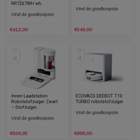
Rowenta Rowe
AEG RX9-2-4STN
Saugroboter
robotstofzuiger
RR7267WH wh
Vind de goedkoopste
robotstofzuiger
Vind de goedkoopste
€
412,00
€
549,00