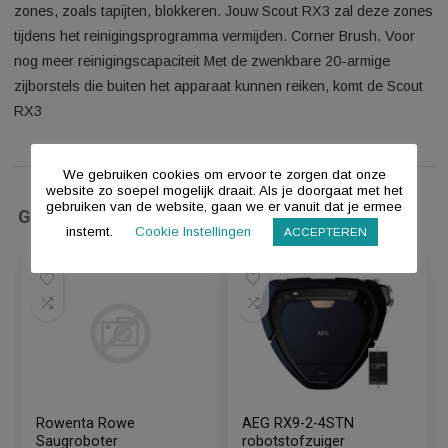
versleuteld. Miele Scout-app. Individueel reinigen De nieuwe 
Scout-app biedt nu nog meer bedieningsfuncties voor je
robotstofzuiger
. Wil je alleen een bepaald gedeelte van je hu
schoonmaken, zoals de keuken? Dan kun je deze in de app
eenvoudig favoriet maken. Bovendien kun je ook geselecteer
zones, zoals tapijten, blokkeren. Jouw Scout RX3 zal deze 
tijdens het reinigingsprogramma vermijden. Corner Brush. Vo
nog meer reinigingscapaciteit Met de zwenkbare 20-armige
zijborstels die buiten het apparaat kunnen reiken, komt de S
RX3
We gebruiken cookies om ervoor te zorgen dat onze
website zo soepel mogelijk draait. Als je doorgaat met het
gebruiken van de website, gaan we er vanuit dat je ermee
Gerelateerde Producten
instemt.
Cookie Instellingen
ACCEPTEREN