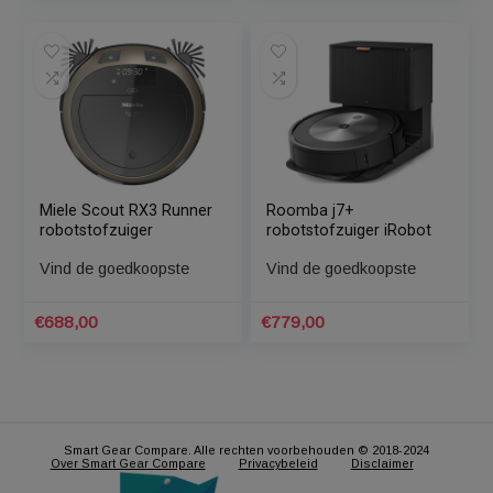
Innen Laadstation
ECOVACS DEEBOT T10
Robotstofzuiger Zwart
TURBO robotstofzuiger
– Stofzuiger
Vind de goedkoopste
Laadstation –
Vind de goedkoopste
Prullenbak – Docking
Station – Afvalbak –
1000W – Mobiele App
€
639,95
€
898,00