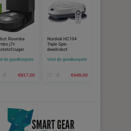
iRobot Roomba
Nordväl HC104
Combo j7+
Triple Spin
robotstofzuiger
dweilrobot
pste
Vind de goedkoopste
Vind de goedkoopste
9,00
€
817,00
€
449,00