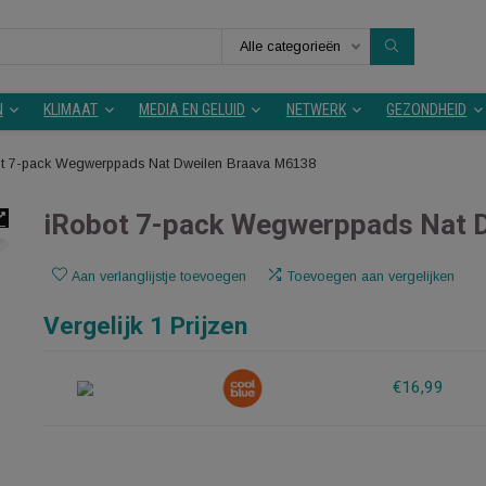
Alle categorieën
KEUKEN
KLIMAAT
MEDIA EN GELUID
NETWERK
iRobot 7-pack Wegwerppads Nat Dweilen Braava M6138
iRobot 7-pack Wegwerppa
Aan verlanglijstje toevoegen
Toevoegen aan v
Vergelijk 1 Prijzen