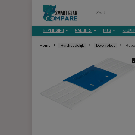
Search
for:
BEVEILIGING
GADGETS
HUIS
Home
Huishoudelijk
Dweilrobot