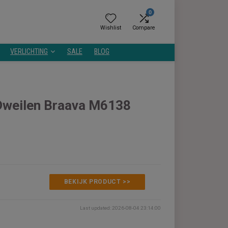
0
Wishlist
Compare
GEZONDHEID
VERLICHTING
SALE
BLOG
ds Nat Dweilen Braava M6138
ergelijken
€16,99
BEKIJK PRODUCT >>