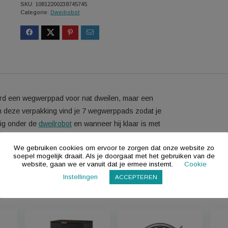
SKU:
10812200238745745
Categorie:
Dweilrobot
 standaard een wegwerppad voor nat dweilen, maar een
it mis. In deze verpakking vind je 7 wegwerppads zodat je
 eenvoudig onder de
dweilrobot
en wanneer hij klaar is met
nbak.
We gebruiken cookies om ervoor te zorgen dat onze 
soepel mogelijk draait. Als je doorgaat met het gebru
website, gaan we er vanuit dat je ermee instemt.
Instellingen
ACCEPTEREN