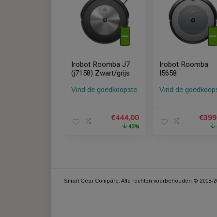
Gerelateerde Producten
Irobot Roomba J7
Irobot Ro
(j7158) Zwart/grijs
I5658
Vind de goedkoopste
Vind de go
Oorspronkelijke
Huidige
€
444,00
prijs
prijs
43%
was:
is:
€779,99.
€444,00.