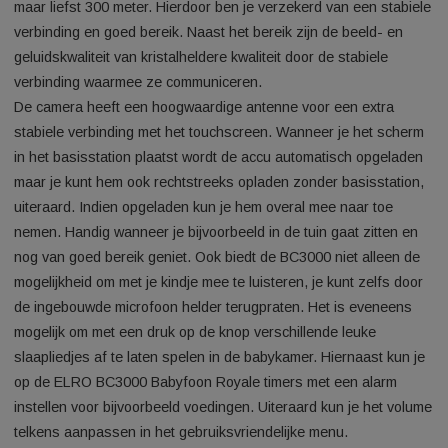
VOX-modus is naast handig ook energiebesparend. De batter
gaat op deze manier een stuk langer mee zonder dat je ook 
iets mist. Je gebruikt hem eenvoudig een hele nacht door.
Perfecte verbinding ook in goed geïsoleerde huizen Bij de
ontwikkeling van deze babyfoon is veel aandacht besteed aa
verbeteren van de maximale afstand tussen het scherm en d
camera. Het bereik bedraagt in een open ruimte een afstand
maar liefst 300 meter. Hierdoor ben je verzekerd van een sta
verbinding en goed bereik. Naast het bereik zijn de beeld- en
geluidskwaliteit van kristalheldere kwaliteit door de stabiele
verbinding waarmee ze communiceren.
De camera heeft een hoogwaardige antenne voor een extra
stabiele verbinding met het touchscreen. Wanneer je het sc
in het basisstation plaatst wordt de accu automatisch opgela
maar je kunt hem ook rechtstreeks opladen zonder basisstat
uiteraard. Indien opgeladen kun je hem overal mee naar toe