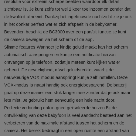
accu kun je het scherm overal mee naar toe nemen en in heel
woning live meekijken. Hiernaast is het ook mogelijk om je ba
de gaten te houden via de ELRO Babycam app wanneer je bu
de deur bent.
Uitstekende beeldkwaliteit De camera’s beschikken over 72
resolutie voor extreem scherpe beelden waardoor elk detail
zichtbaar is. Je kunt zelfs tot wel 2 keer toe inzoomen zonde
de kwaliteit afneemt. Dankzij het ingebouwde nachtzicht zie j
in het donker perfect wat er zich afspeelt in de babykamer.
Bovendien beschikt de BC3000 over een pan/tilt functie, je ku
de camera bewegen via het scherm of de app.
Slimme features Wanneer je kindje geluid maakt kan het sch
automatisch aanspringen en kun je een notificatie hiervan
ontvangen op je telefoon, zodat je meteen kunt kijken wat er
gebeurt. De gevoeligheid, ofwel geluidsterkte, waarbij de
nauwkeurige VOX-modus aanspringt kun je zelf instellen. D