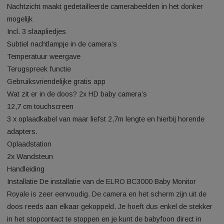
de audio van een andere camera.
instemt.
Cookie Instellingen
ACCEPTEREN
Nog een extra voordeel is dat je de audio in kunt stellen, het
verlopen op verschillende camera’s. Iedere 7 seconden zal d
monitor van audio switchen zodat je zeker alles duidelijk hoort
kunt uiteraard ook zelf kiezen op welke camera jij je wil focu
en enkel deze beluisteren.
Belangrijkste specificaties 2x 720P HD camera
Bekijk de beelden op het 12,7cm touchscreen of via de ELR
Babycam App
Bij geluid kan het scherm automatisch aanspringen en/of een
notificatie versturen via de app
Op afstand draaibare camera via de monitor en vanaf je
smartphone
Nachtzicht maakt gedetailleerde camerabeelden in het donke
mogelijk
Incl. 3 slaapliedjes
Subtiel nachtlampje in de camera’s