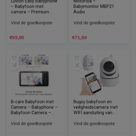
download je de ELRO Babycam app. Vervolgens verbind je h
systeem heel makkelijk aan de app door de instructies op te
volgen. Dit staat tevens uitgelegd in de meegeleverde handle
en kost je circa 5min.
Gerelateerde Producten