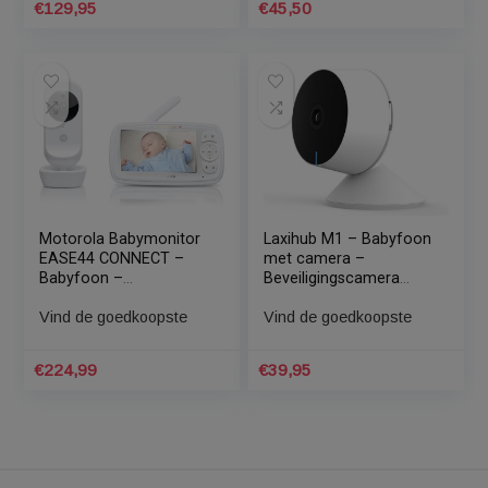
Luvion Easy Babyphone
Motorola –
– Babyfoon met
Babymonitor MBP21
camera – Premium
Audio
Baby Monitor
Vind de goedkoopste
Vind de goedkoopste
€
59,95
€
71,99
B-care Babyfoon met
Bugsy babyfoon en
Camera – Babyphone –
veiligheidscamera met
Babyfoon Camera –
WIFI aansluiting van
Premium Baby Monitor
MeaShop