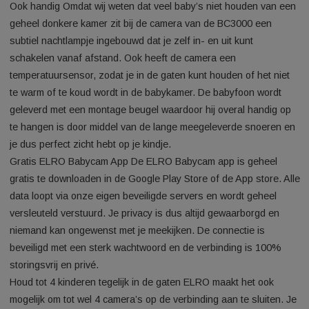
nemen. Handig wanneer je bijvoorbeeld in de tuin gaat zitten
nog van goed bereik geniet. Ook biedt de BC3000 niet alleen
mogelijkheid om met je kindje mee te luisteren, je kunt zelfs 
de ingebouwde microfoon helder terugpraten. Het is evenee
mogelijk om met een druk op de knop verschillende leuke
slaapliedjes af te laten spelen in de babykamer. Hiernaast ku
op de ELRO BC3000 Babyfoon Royale timers met een alarm
instellen voor bijvoorbeeld voedingen. Uiteraard kun je het v
telkens aanpassen in het gebruiksvriendelijke menu.
Ook handig Omdat wij weten dat veel baby’s niet houden van
geheel donkere kamer zit bij de camera van de BC3000 een
subtiel nachtlampje ingebouwd dat je zelf in- en uit kunt
schakelen vanaf afstand. Ook heeft de camera een
temperatuursensor, zodat je in de gaten kunt houden of het n
te warm of te koud wordt in de babykamer. De babyfoon word
geleverd met een montage beugel waardoor hij overal handig