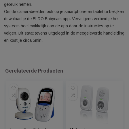
Temperatuur weergave
Terugspreek functie
Gebruiksvriendelijke gratis app
Wat zit er in de doos? 2x HD baby camera’s
12,7 cm touchscreen
3 x oplaadkabel van maar liefst 2,7m lengte en hierbij horend
adapters.
Oplaadstation
2x Wandsteun
Handleiding
Installatie De installatie van de ELRO BC3000 Baby Monitor
Royale is zeer eenvoudig. De camera en het scherm zijn uit 
doos reeds aan elkaar gekoppeld. Je hoeft dus enkel de ste
in het stopcontact te stoppen en je kunt de babyfoon direct in
gebruik nemen.
Om de camerabeelden ook op je smartphone en tablet te bek