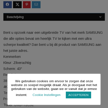
Last updated: 2026-08-07 1
SKU:
7064900371007279
Beschrijving
Bent u opzoek naar een uitgebreide TV van het merk SAM
die alle opties bevat om heerlijk TV te kijken met een ultra
scherpe kwaliteit? Dan bent u bij dit product van SAMSUNG 
het juiste adres.
Kenmerken
Kleur: Zilverachtig
Scherm: 43″
Resolutie: