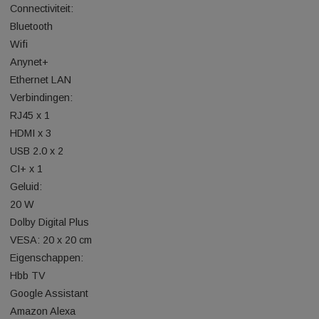
3840 x 2160 px
We gebruiken cookies om ervoor te zorgen dat onze
website zo soepel mogelijk draait. Als je doorgaat met het
4K Ultra HD
gebruiken van de website, gaan we er vanuit dat je ermee
Technologie: LED
instemt.
Cookie Instellingen
ACCEPTEREN
Processor: Quad Core
Tuner: DVB-T2CS2
Connectiviteit:
Bluetooth
Wifi
Anynet+
Ethernet LAN
Verbindingen:
RJ45 x 1
HDMI x 3
USB 2.0 x 2
CI+ x 1
Geluid: