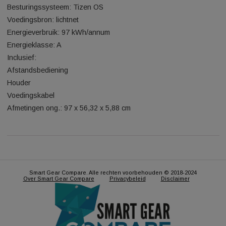
20 W
Dolby Digital Plus
VESA: 20 x 20 cm
Eigenschappen:
Hbb TV
Google Assistant
Amazon Alexa
Besturingssysteem: Tizen OS
Voedingsbron: lichtnet
Energieverbruik: 97 kWh/annum
Energieklasse: A
Inclusief:
Afstandsbediening
Houder
Voedingskabel
Afmetingen ong.: 97 x 56,32 x 5,88 cm