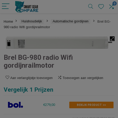
Home
Huishoudelijk
Automatische gordijnen
Brel 
980 radio Wifi gordijnrailmotor
Brel BG-980 radio Wifi
gordijnrailmotor
Aan verlanglijstje toevoegen
Toevoegen aan vergelijken
Vergelijk 1 Prijzen
€279,00
BEKIJK PRODUCT >>