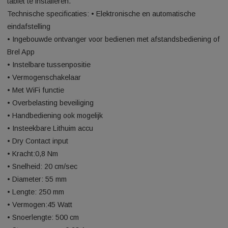
Bij deze motor ( met WiFi) heeft u geen aparte hub meer nodi
motor maakt rechtstreeks verbinding met het WiFi netwerk.
U hoeft alleen de (gratis) Brel Home App op uw smartphone 
tablet te installeren.
Technische specificaties: • Elektronische en automatische
eindafstelling
• Ingebouwde ontvanger voor bedienen met afstandsbedieni
Brel App
• Instelbare tussenpositie
• Vermogenschakelaar
• Met WiFi functie
• Overbelasting beveiliging
• Handbediening ook mogelijk
• Insteekbare Lithuim accu
• Dry Contact input
• Kracht:0,8 Nm