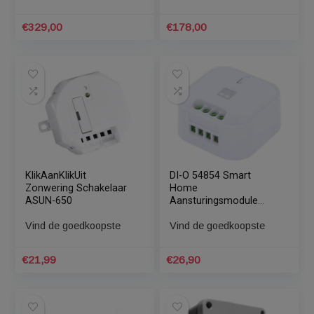
Somfy Altus RS 60 io
Brel MEV35 buismotor
rolluikmotor – Kracht:
met ontvanger en
70 Nm
elektronische afstelling
– Kracht: 10 Nm
Vind de goedkoopste
Vind de goedkoopste
€
329,00
€
178,00