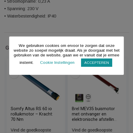
• Snelheid: 20 cm/sec
• Diameter: 55 mm
• Lengte: 250 mm
• Vermogen:45 Watt
• Snoerlengte: 500 cm
• Stroomopname: 0,23 A
• Spanning: 230 V
• Waterbestendigheid: IP40
We gebruiken cookies om ervoor te zorgen dat onze
Gerelateerde Producten
website zo soepel mogelijk draait. Als je doorgaat met het
gebruiken van de website, gaan we er vanuit dat je ermee
instemt.
Cookie Instellingen
ACCEPTEREN