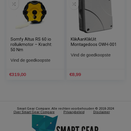
KlikAanKlikUit
DI-O 54854 Smart
Zonwering Schakelaar
Home
ASUN-650
Aansturingsmodule
Voor Gemotoriseerde
Vind de goedkoopste
Vind de goedkoopste
Rolluiken 433 Mhz
€
21,99
€
26,90
Somfy Altus RS 60 io
KlikAanKlikUit
rolluikmotor – Kracht:
Montagedoos OWH-001
50 Nm